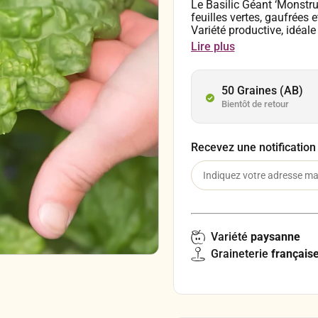
Le Basilic Géant ‘Monstr
feuilles vertes, gaufrées
Variété productive, idéale
tout au long de la saison
Lire plus
les fleurs se forment cour
50 Graines (AB)
Bientôt de retour
Recevez une notification
Variété
paysanne
Graineterie
français