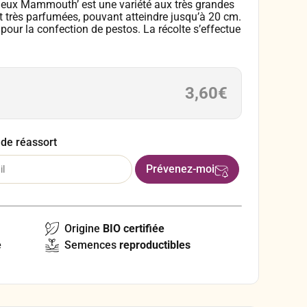
ueux Mammouth’ est une variété aux très grandes
 et très parfumées, pouvant atteindre jusqu’à 20 cm.
 pour la confection de pestos. La récolte s’effectue
. Pensez à pincer les extrémités des tiges quand
ant d’été afin de prolonger la récolte.
3,60
€
 de réassort
Origine
BIO certifiée
e
Semences
reproductibles