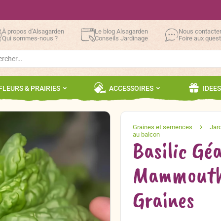
À propos d’Alsagarden
Le blog Alsagarden
Nous contacte
Qui sommes-nous ?
Conseils Jardinage
Foire aux ques
h
FLEURS & PRAIRIES
ACCESSOIRES
IDEE
Basilic Gé
Mammouth’
Graines