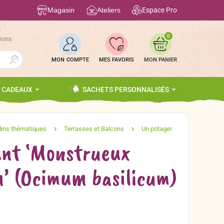
Magasin
Ateliers
Espace Pro
r
0
tions
Search Button
MON COMPTE
MES FAVORIS
S CADEAUX
SACHETS PERSONNALISÉS
ant ‘Monstrueux
 (Ocimum basilicum)