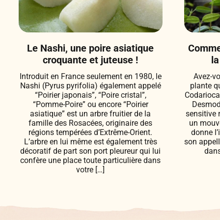
Le Nashi, une poire asiatique
Commen
croquante et juteuse !
la
Introduit en France seulement en 1980, le
Avez-vo
Nashi (Pyrus pyrifolia) également appelé
plante q
“Poirier japonais”, “Poire cristal”,
Codarioca
“Pomme-Poire” ou encore “Poirier
Desmodi
asiatique” est un arbre fruitier de la
sensitive 
famille des Rosacées, originaire des
un mouvem
régions tempérées d’Extrême-Orient.
donne l’
L’arbre en lui même est également très
son appel
décoratif de part son port pleureur qui lui
dans
confère une place toute particulière dans
votre […]