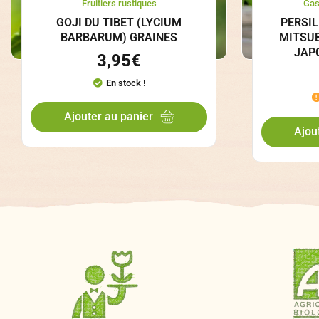
Fruitiers rustiques
Gas
GOJI DU TIBET (LYCIUM
PERSIL
BARBARUM) GRAINES
MITSU
JAP
3,95
€
En stock !
Ajouter au panier
Ajou