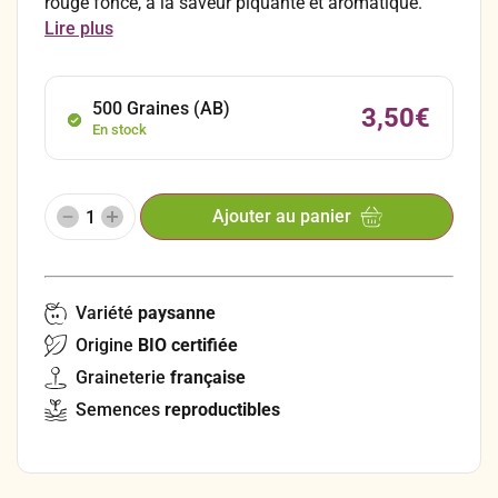
rouge foncé, à la saveur piquante et aromatique.
Parfaite en salades, et en mélange de jeunes
Lire plus
pousses, avec un goût entre moutarde et raifort.
Riche en vitamines.
500 Graines (AB)
3,50
€
En stock
Ajouter au panier
Variété
paysanne
Origine
BIO certifiée
Graineterie
française
Semences
reproductibles