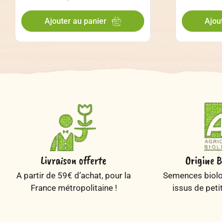
Ajouter au panier
Ajou
Livraison offerte
Origine B
A partir de 59€ d’achat, pour la
Semences biolog
France métropolitaine !
issus de peti