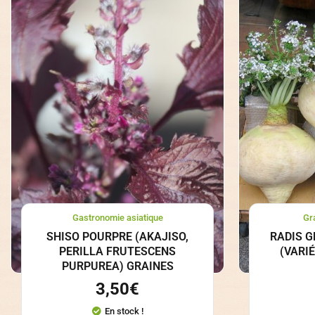
Gastronomie asiatique
Gr
SHISO POURPRE (AKAJISO,
RADIS G
PERILLA FRUTESCENS
(VARI
PURPUREA) GRAINES
3,50
€
En stock !