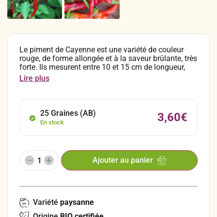
Le piment de Cayenne est une variété de couleur
rouge, de forme allongée et à la saveur brûlante, très
forte. Ils mesurent entre 10 et 15 cm de longueur,
avec l’extrémité bien pointue. Cette variété a une très
Lire plus
bonne aptitude au séchage et peut ainsi se
conserver très longtemps sous cette forme pour être
utilisé ultérieurement en poudre. C’est une variété
que l’on utilise surtout dans la préparations de
25 Graines (AB)
3,60
€
sauces et de marinades.
En stock
Ajouter au panier
Variété
paysanne
Origine
BIO certifiée