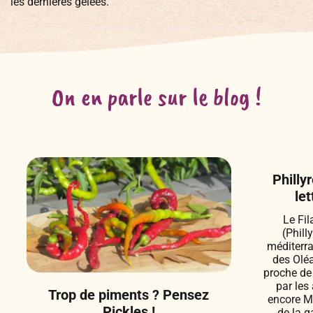
les dernières gelées.
On en parle sur le blog !
Phillyr
le
Le Fil
(Phill
méditerra
des Olé
proche de 
par le
Trop de piments ? Pensez
encore Mo
Pickles !
de la g