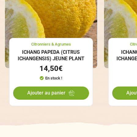
Citronniers & Agrumes
Cit
ICHANG PAPEDA (CITRUS
ICHAN
ICHANGENSIS) JEUNE PLANT
ICHANGE
14,50
€
En stock !
Ajouter au panier
Ajou