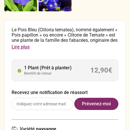
Le Pois Bleu (Clitoria ternatea), nommé également «
Pois papillon » ou encore « Clitorie de Ternate » est
une plante de la famille des fabacées, originaire des
régions tropicales d’Asie du Sud-Est. C’est une
Lire plus
curieuse plante grimpante qui se pare en été et
jusqu’en automne d’élégantes fleurs bleues à la
forme suggestive…de vulves d’où son genre
botanique « Clitoria » ! Traditionnellement, ses fleurs
1 Plant (Prêt à planter)
12,90
€
sont utilisées à des fins médicinales et culinaires,
Bientôt de retour
notamment dans la cuisine malaisienne,
indonésienne et thaïlandaise.
Recevez une notification de réassort
Variété
paysanne