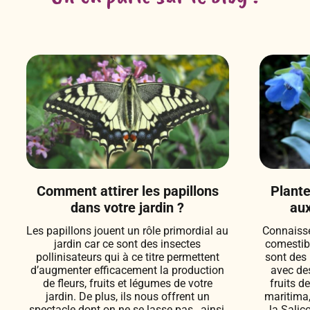
Comment attirer les papillons
Plante
dans votre jardin ?
aux
Les papillons jouent un rôle primordial au
Connaisse
jardin car ce sont des insectes
comestib
pollinisateurs qui à ce titre permettent
sont des 
d’augmenter efficacement la production
avec de
de fleurs, fruits et légumes de votre
fruits d
jardin. De plus, ils nous offrent un
maritima,
spectacle dont on ne se lasse pas…ainsi,
la Salic