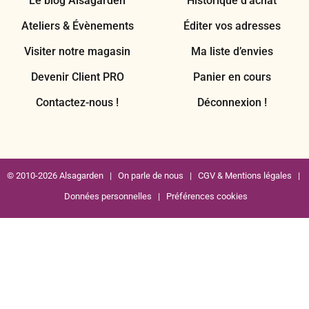
Le blog Alsagarden
Historique d’achat
Ateliers & Évènements
Éditer vos adresses
Visiter notre magasin
Ma liste d’envies
Devenir Client PRO
Panier en cours
Contactez-nous !
Déconnexion !
© 2010-2026 Alsagarden |
On parle de nous
|
CGV & Mentions légales
|
Données personnelles
|
Préférences cookies