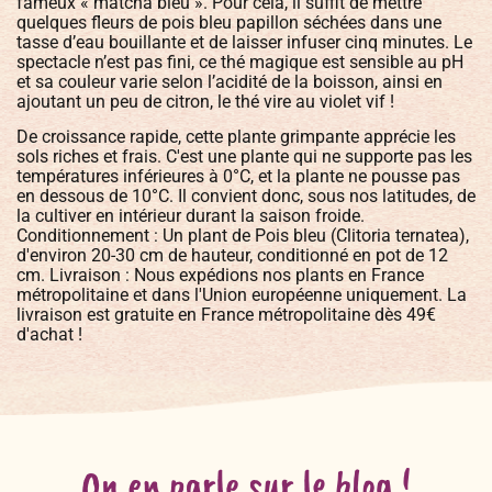
fameux « matcha bleu ». Pour cela, il suffit de mettre
quelques fleurs de pois bleu papillon séchées dans une
tasse d’eau bouillante et de laisser infuser cinq minutes. Le
spectacle n’est pas fini, ce thé magique est sensible au pH
et sa couleur varie selon l’acidité de la boisson, ainsi en
ajoutant un peu de citron, le thé vire au violet vif !
De croissance rapide, cette plante grimpante apprécie les
sols riches et frais. C'est une plante qui ne supporte pas les
températures inférieures à 0°C, et la plante ne pousse pas
en dessous de 10°C. Il convient donc, sous nos latitudes, de
la cultiver en intérieur durant la saison froide.
Conditionnement : Un plant de Pois bleu (Clitoria ternatea),
d'environ 20-30 cm de hauteur, conditionné en pot de 12
cm. Livraison : Nous expédions nos plants en France
métropolitaine et dans l'Union européenne uniquement. La
livraison est gratuite en France métropolitaine dès 49€
d'achat !
On en parle sur le blog !