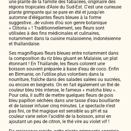
une plante de la famille des fabacées, originaire des
régions tropicales d'Asie du Sud-Est. C'est une curieuse
plante grimpante qui se pare en été et jusqu'en
automne d'élégantes fleurs bleues à la forme
suggestive...de vulves d’où son genre botanique
« Clitoria » ! Traditionnellement, ses fleurs sont
utilisées à des fins médicinales et culinaires,
notamment dans la cuisine malaisienne, indonésienne
et thaïlandaise.
Ses magnifiques fleurs bleues entre notamment dans
la composition du riz bleu gluant en Malaisie, un plat
étonnant ! En Thaïlande, les fleurs colorent une
boisson souvent préparée à base d’eau de coco. Enfin
en Birmanie, on l’utilise plus volontiers dans la
nourriture, fraîche dans des salades salées ou sucrées,
ou encore en beignets. On en fait également un thé de
couleur bleu très intense, le fameux « matcha bleu ».
Pour cela, il suffit de mettre quelques fleurs de pois
bleu papillon séchées dans une tasse d’eau bouillante
et de laisser infuser cinq minutes. Le spectacle n’est
pas fini, ce thé magique est sensible au pH et sa
couleur varie selon l’acidité de la boisson, ainsi en
ajoutant un peu de citron, le thé vire au violet vif !