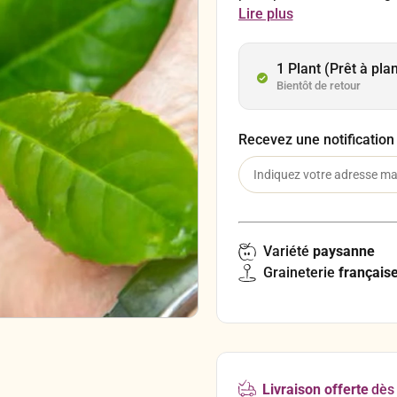
l’Argentine, elle est utili
Lire plus
les Guaranis (population
missionnaires jésuites et
Aimé Bonpland, sa cultur
1 Plant (Prêt à pla
dans toute l’Amérique du
Bientôt de retour
Recevez une notification
Variété
paysanne
Graineterie
français
Livraison offerte
dès