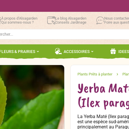
À propos d’Alsagarden
Le blog Alsagarden
Nous contacte
Qui sommes-nous ?
Conseils Jardinage
Foire aux ques
h
FLEURS & PRAIRIES
ACCESSOIRES
IDEE
Yerba Mat
(Ilex para
La Yerba Maté (Ilex parag
est une espèce sud-améric
principalement au Paragua