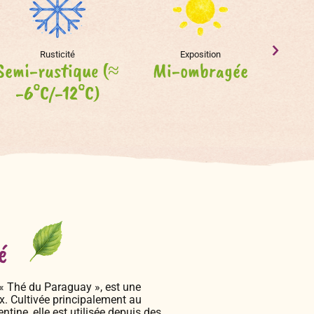
Rusticité
Exposition
Semi-rustique (≈
Mi-ombragée
-6°C/-12°C)
é
 « Thé du Paraguay », est une
x. Cultivée principalement au
ntine, elle est utilisée depuis des