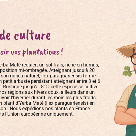
 de culture
sir vos plantations !
 Yerba Maté requiert un sol frais, riche en humus,
xposition mi-ombragée. Atteignant jusqu’à 20
son milieu naturel, Ilex paraguariensis forme
 petit arbuste persistant atteignant entre 3 et 6
ustique jusqu’à -8°C, cette espèce se cultive
 nos régions aux hivers doux, ailleurs dans un
voir l’hiverner durant les mois les plus froids.
 plant d'Yerba Maté (Ilex paraguariensis) en
son : Nous expédions nos plants en France
ans l'Union européenne uniquement.