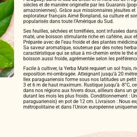
siècles et de manière originelle par les Guaranis (po
amazoniennes). Grâce aux missionnaires jésuites et
explorateur français Aimé Bonpland, sa culture et so
popularisés dans toute l’Amérique du Sud.
Ses feuilles, séchées et torréfiées, sont infusées dan
maté, une boisson stimulante riche en caféine, aux e
Préparée avec de l’eau froide et des plantes médicinal
Sa saveur aromatique, soutenue par des notes herba
caractéristique qui se situe à mi-chemin entre le thé
boisson aussi froide, agrémentée selon les préférenc
Facile à cultiver, la Yerba Maté requiert un sol frais,
exposition mi-ombragée. Atteignant jusqu’à 20 mètre
Ilex paraguariensis forme sous nos latitudes un petit
3 et 6 m de haut maximum. Rustique jusqu’à -8°C, cett
dans nos régions aux hivers doux, ailleurs dans un gr
durant les mois les plus froids. Conditionnement : Un
paraguariensis) en pot de 12 cm. Livraison : Nous e
métropolitaine et dans l'Union européenne uniqueme