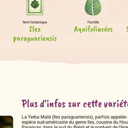
Nom botanique
Famille
Ilex
Aquifoliacées
paraguariensis
Plus d'infos sur cette variét
La Yerba Maté (Ilex paraguariensis), parfois appelée
espèce sud-américaine du genre Ilex, cousine du Hou
Paraguay, dans le sud du Brésil et le nord-est de l’Arge