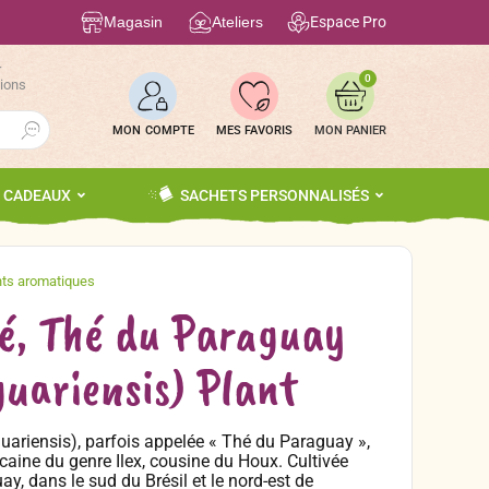
Magasin
Ateliers
Espace Pro
r
0
tions
Search Button
MON COMPTE
MES FAVORIS
S CADEAUX
SACHETS PERSONNALISÉS
é, Thé du Paraguay
guariensis) Plant
uariensis), parfois appelée « Thé du Paraguay »,
aine du genre Ilex, cousine du Houx. Cultivée
y, dans le sud du Brésil et le nord-est de