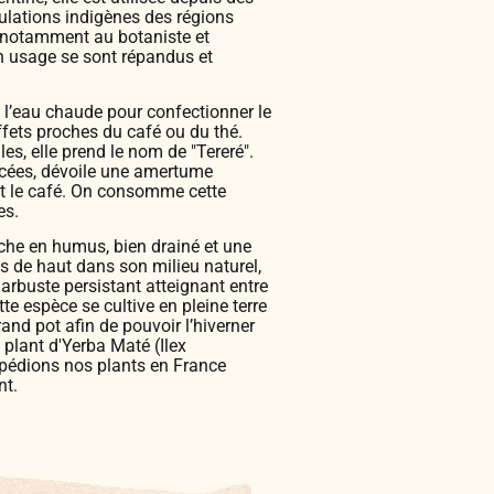
pulations indigènes des régions
 notamment au botaniste et
n usage se sont répandus et
s l’eau chaude pour confectionner le
ffets proches du café ou du thé.
es, elle prend le nom de "Tereré".
cées, dévoile une amertume
 et le café. On consomme cette
es.
 riche en humus, bien drainé et une
s de haut dans son milieu naturel,
 arbuste persistant atteignant entre
e espèce se cultive en pleine terre
and pot afin de pouvoir l’hiverner
 plant d'Yerba Maté (Ilex
xpédions nos plants en France
nt.