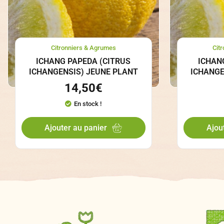
Citronniers & Agrumes
Cit
ICHANG PAPEDA (CITRUS
ICHAN
ICHANGENSIS) JEUNE PLANT
ICHANGE
14,50
€
En stock !
Ajouter au panier
Ajou