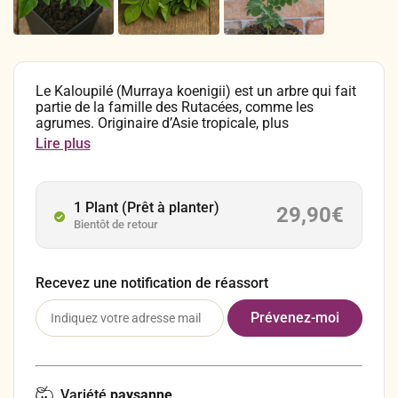
Le Kaloupilé (Murraya koenigii) est un arbre qui fait
partie de la famille des Rutacées, comme les
agrumes. Originaire d’Asie tropicale, plus
particulièrement d’Inde, de Thaïlande et de Malaisie,
Lire plus
il est aussi connu sous le nom « feuille de curry »
par rapport à son usage culinaire. Ses feuilles très
aromatiques et parfumées sont typiques de la
cuisine créole et indienne. Elles sont utilisées
1 Plant (Prêt à planter)
29,90
€
fraîches ou séchées et elles entrent dans la
Bientôt de retour
compositions de nombreux plats.
Recevez une notification de réassort
Variété
paysanne