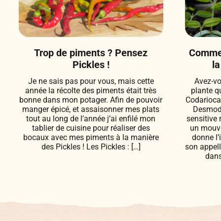
Trop de piments ? Pensez
Commen
Pickles !
la
Je ne sais pas pour vous, mais cette
Avez-vo
année la récolte des piments était très
plante q
bonne dans mon potager. Afin de pouvoir
Codarioca
manger épicé, et assaisonner mes plats
Desmodi
tout au long de l’année j’ai enfilé mon
sensitive 
tablier de cuisine pour réaliser des
un mouvem
bocaux avec mes piments à la manière
donne l’
des Pickles ! Les Pickles : […]
son appel
dans