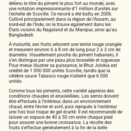
détenu le titre du piment le plus fort au monde, avec
une notation impressionnante d'1 million d'unités sur
l'échelle de Scoville. Ce record a été battu en 2006.
Cultivé principalement dans la région de l'Assam, au
nord-est de l'Inde, on le trouve également dans les
États voisins du Nagaland et du Manipur, ainsi qu'au
Bangladesh.
À maturité, ses fruits arborent une teinte rouge orangée
et mesurent environ 6 à 8 cm de long pour 2 à 3 cm de
diamètre. Visuellement proche du piment habanero, il
s'en distingue par une peau plus bosselée et rugueuse.
Pour mieux illustrer sa puissance, le Bhut Jolokia est
crédité de 1 000 000 unités Scoville, tandis que la
célèbre sauce Tabasco rouge n'atteint que 6 000
unités.
Comme tous les piments, cette variété apprécie des
conditions chaudes et ensoleillées. Les semis doivent
être effectués à l'intérieur, dans un environnement
chaud, entre février et avril, puis repiqués à l'extérieur
une fois tout risque de gel écarté. Il est recommandé de
laisser un espace de 40 à 50 cm entre chaque pied
pour assurer une bonne croissance. La récolte des
fruits s'effectue généralement à la fin de la belle