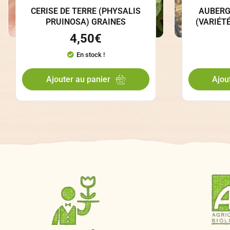
CERISE DE TERRE (PHYSALIS
AUBERGI
PRUINOSA) GRAINES
(VARIÉT
4,50
€
En stock !
Ajouter au panier
Ajou