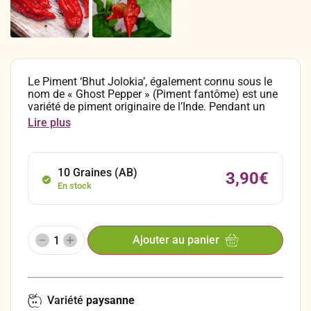
Le Piment ‘Bhut Jolokia’, également connu sous le
nom de « Ghost Pepper » (Piment fantôme) est une
variété de piment originaire de l’Inde. Pendant un
temps, il a détenu le titre du piment le plus fort au
Lire plus
monde, avec une notation impressionnante d’1
million d’unités sur l’échelle de Scoville. Ce record a
été battu en 2006. Cultivé principalement dans la
région de l’Assam, au nord-est de l’Inde, on le trouve
10 Graines (AB)
3,90
€
également dans les États voisins du Nagaland et du
En stock
Manipur, ainsi qu’au Bangladesh.
Ajouter au panier
Variété
paysanne