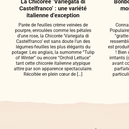
La Chicorée ‘Variegata di
Bonbo
Castelfranco’ : une variété
mom
italienne d’exception
Parée de feuilles crème veinées de
Connai
pourpre, enroulées comme les pétales
Populaire
d’une rose, la Chicorée ‘Variegata di
“gratte
Castelfranco’ est sans doute l’un des
ressemble
légumes-feuilles les plus élégants du
est produi
potager. Les anglais, la surnomme “Tulip
! Bien
of Winter” ou encore “Orchid Lettuce”
irritants 
tant cette chicorée italienne atypique
avant co
attire par son apparence spectaculaire.
parfai
Récoltée en plein cœur de […]
particul