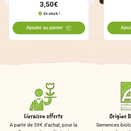
3,50
€
En stock !
Ajouter au panier
Ajou
Livraison offerte
Origine B
A partir de 59€ d’achat, pour la
Semences biolog