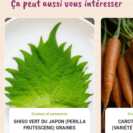
Ça peut aussi vous intéresser
Graines et semences
Gr
SHISO VERT DU JAPON (PERILLA
CAROT
FRUTESCENS) GRAINES
(VARIÉTÉ