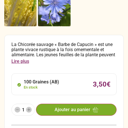
La Chicorée sauvage « Barbe de Capucin » est une
plante vivace rustique à la fois ornementale et
alimentaire. Les jeunes feuilles de la plante peuvent
être consommées en salades. Elle peut se récolter
Lire plus
en vert, mais pour obtenir de véritable « Barbes », il
convient de repiquer les racines en cave et récolter
les feuilles blanchies.
100 Graines (AB)
3,50
€
En stock
Ajouter au panier