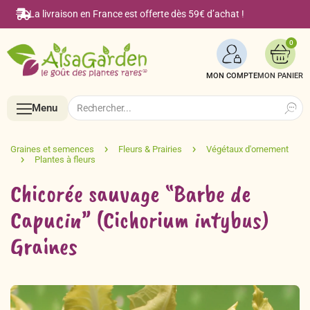
La livraison en France est offerte dès 59€ d’achat !
0
MON COMPTE
Search
Search
Menu
for:
Menu
Chicorée sauvage “Barbe de
Accueil
Capucin” (Cichorium intybus)
Graines
Boutique en ligne
Semences BIO de A à Z
Le Blog Alsagarden