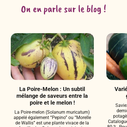
On en parle sur le blog !
La Poire-Melon : Un subtil
Vari
mélange de saveurs entre la
poire et le melon !
Savie
derni
La Poire-melon (Solanum muricatum)
potagè
appelé également “Pepino” ou “Morelle
Catalogue
de Wallis” est une plante vivace de la
80 %. Pour