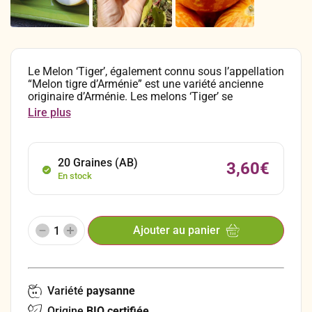
Le Melon ‘Tiger’, également connu sous l’appellation
“Melon tigre d’Arménie” est une variété ancienne
originaire d’Arménie. Les melons ‘Tiger’ se
distinguent par leur épiderme jaune éclatant, strié de
Lire plus
rouge feu, bien que certains spécimens demeurent
entièrement jaunes-orangés. Leur chair blanche est
délicieusement sucrée et parfumée.
20 Graines (AB)
3,60
€
En stock
Ajouter au panier
Variété
paysanne
Origine
BIO certifiée