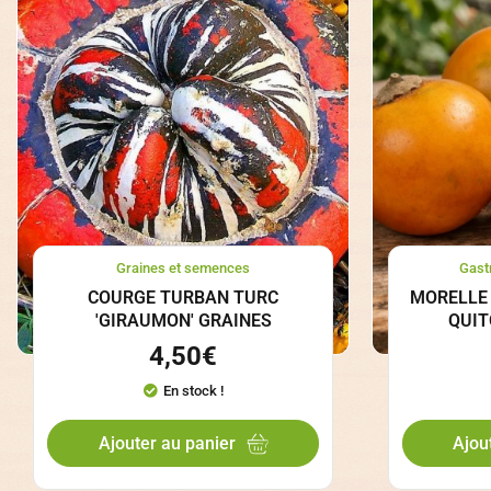
Graines et semences
Gast
COURGE TURBAN TURC
MORELLE
'GIRAUMON' GRAINES
QUIT
4,50
€
En stock !
Ajouter au panier
Ajou