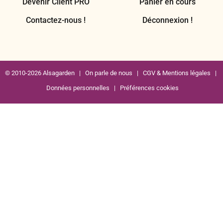
Devenir Client PRO
Panier en cours
Contactez-nous !
Déconnexion !
© 2010-2026 Alsagarden |
On parle de nous
|
CGV & Mentions légales
|
Données personnelles
|
Préférences cookies