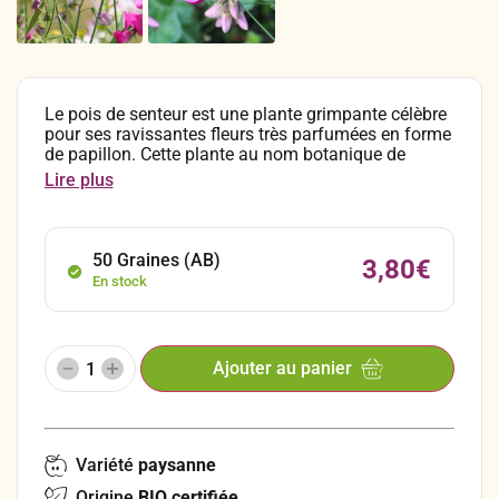
Le pois de senteur est une plante grimpante célèbre
pour ses ravissantes fleurs très parfumées en forme
de papillon. Cette plante au nom botanique de
Lathyrus odoratus est originaire du bassin
Lire plus
méditerranéen. Ses fleurs sont non seulement
magnifiques et décoratives, mais aussi comestibles,
ajoutant une touche visuelle et aromatique aux
salades et créations culinaires. De plus, le pois de
50 Graines (AB)
3,80
€
senteur est une excellente plante mellifère, attirant
En stock
les abeilles et favorisant la pollinisation.
Ajouter au panier
Variété
paysanne
Origine
BIO certifiée