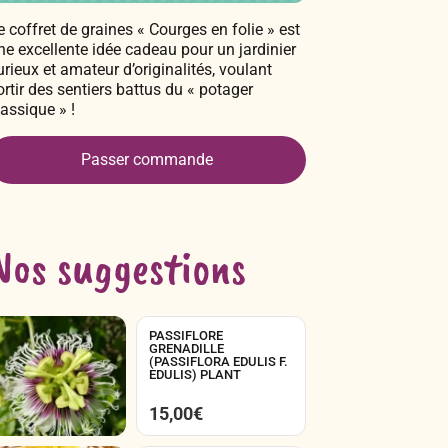
e coffret de graines « Courges en folie » est
ne excellente idée cadeau pour un jardinier
urieux et amateur d’originalités, voulant
ortir des sentiers battus du « potager
lassique » !
Passer commande
Nos suggestions
PASSIFLORE
GRENADILLE
(PASSIFLORA EDULIS F.
EDULIS) PLANT
15,00
€