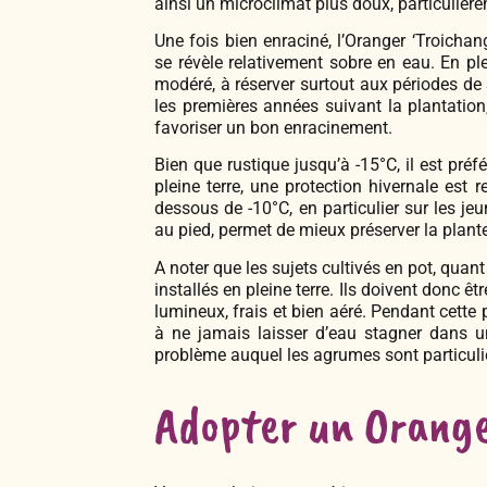
ainsi un microclimat plus doux, particuliè
Une fois bien enraciné, l’Oranger ‘Troicha
se révèle relativement sobre en eau. En pl
modéré, à réserver surtout aux périodes de
les premières années suivant la plantation,
favoriser un bon enracinement.
Bien que rustique jusqu’à -15°C, il est préf
pleine terre, une protection hivernale es
dessous de -10°C, en particulier sur les je
au pied, permet de mieux préserver la plante
A noter que les sujets cultivés en pot, quan
installés en pleine terre. Ils doivent donc ê
lumineux, frais et bien aéré. Pendant cette p
à ne jamais laisser d’eau stagner dans une
problème auquel les agrumes sont particuli
Adopter un Orange