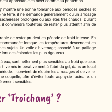
rement appréciable en hiver comme au printemps.
ng’ montre une bonne tolérance aux périodes sèches et
eine terre, il ne demande généralement qu’un arrosage
 sécheresse prolongée ou aux étés très chauds. Durant
 il conviendra toutefois de rester plus attentif afin de
érable de rester prudent en période de froid intense. En
t recommandée lorsque les températures descendent en
unes sujets. Un voile d’hivernage, associé à un paillage
 lors des épisodes les plus rigoureux.
t à eux, sont nettement plus sensibles au froid que ceux
tre hivernés impérativement à l’abri du gel, dans un local
ériode, il convient de réduire les arrosages et de veiller
 coupelle, afin d’éviter toute asphyxie racinaire, un
èrement sensibles.
r ‘Troichang’ ?