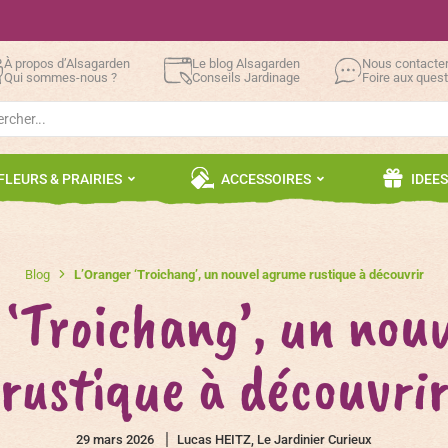
À propos d’Alsagarden
Le blog Alsagarden
Nous contacte
Qui sommes-nous ?
Conseils Jardinage
Foire aux ques
h
FLEURS & PRAIRIES
ACCESSOIRES
IDEE
Blog
L’Oranger ‘Troichang’, un nouvel agrume rustique à découvrir
 ‘Troichang’, un nou
rustique à découvri
29 mars 2026
Lucas HEITZ, Le Jardinier Curieux