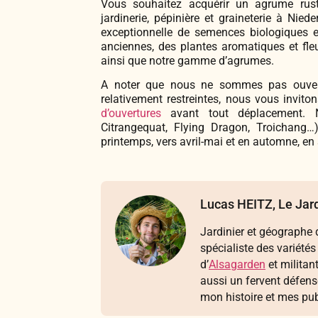
Vous souhaitez acquérir un agrume rust
jardinerie, pépinière et graineterie à Ni
exceptionnelle de semences biologiques e
anciennes, des plantes aromatiques et fleur
ainsi que notre gamme d’agrumes.
A noter que nous ne sommes pas ouverts
relativement restreintes, nous vous invi
d’ouvertures
avant tout déplacement. N
Citrangequat, Flying Dragon, Troichang…
printemps, vers avril-mai et en automne, en
Lucas HEITZ, Le Jard
Jardinier et géographe d
spécialiste des variétés
d’
Alsagarden
et militan
aussi un fervent défen
mon histoire et mes pub