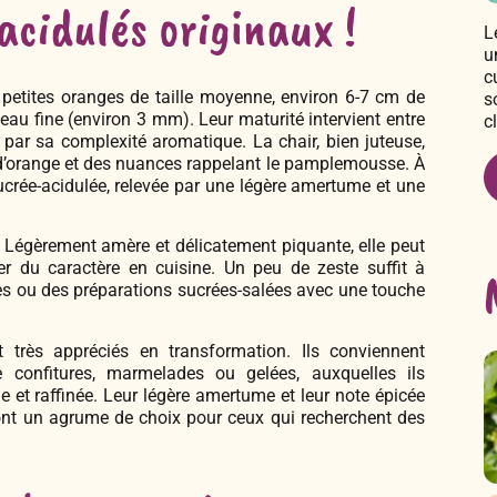
acidulés originaux !
L
u
c
 petites oranges de taille moyenne, environ 6-7 cm de
s
au fine (environ 3 mm). Leur maturité intervient entre
c
par sa complexité aromatique. La chair, bien juteuse,
 d’orange et des nuances rappelant le pamplemousse. À
sucrée-acidulée, relevée par une légère amertume et une
êt. Légèrement amère et délicatement piquante, elle peut
er du caractère en cuisine. Un peu de zeste suffit à
es ou des préparations sucrées-salées avec une touche
t très appréciés en transformation. Ils conviennent
de confitures, marmelades ou gelées, auxquelles ils
ue et raffinée. Leur légère amertume et leur note épicée
font un agrume de choix pour ceux qui recherchent des