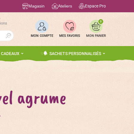
Magasin
Ateliers
Espace Pro
r
0
tions
Search Button
MON COMPTE
MES FAVORIS
S CADEAUX
SACHETS PERSONNALISÉS
vel agrume
r