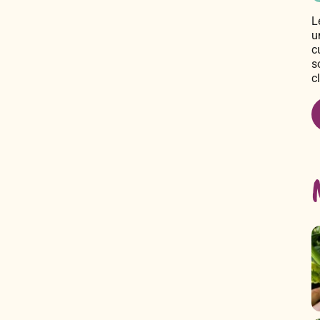
L
u
c
s
c