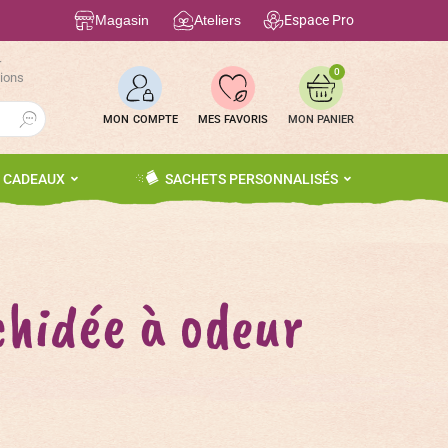
Magasin
Ateliers
Espace Pro
r
0
tions
Search Button
MON COMPTE
MES FAVORIS
S CADEAUX
SACHETS PERSONNALISÉS
hidée à odeur