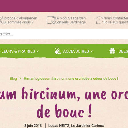
À propos d’Alsagarden
Le blog Alsagarden
Nous contacte
Qui sommes-nous ?
Conseils Jardinage
Foire aux ques
h
FLEURS & PRAIRIES
ACCESSOIRES
IDEE
Blog
Himantoglossum hircinum, une orchidée à odeur de bouc !
um hircinum, une orc
de bouc !
8 juin 2013
Lucas HEITZ, Le Jardinier Curieux