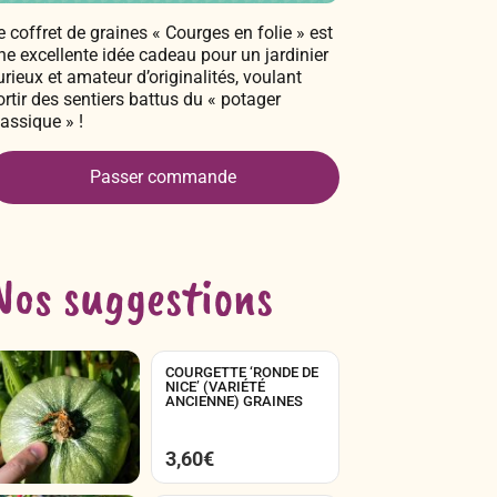
e coffret de graines « Courges en folie » est
ne excellente idée cadeau pour un jardinier
urieux et amateur d’originalités, voulant
ortir des sentiers battus du « potager
lassique » !
Passer commande
Nos suggestions
COURGETTE ‘RONDE DE
NICE’ (VARIÉTÉ
ANCIENNE) GRAINES
3,60
€