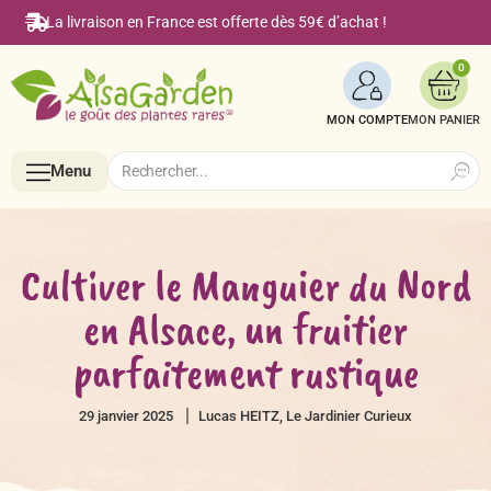
La livraison en France est offerte dès 59€ d’achat !
0
MON COMPTE
Search
Search
Menu
for:
Menu
Cultiver le Manguier du Nord
en Alsace, un fruitier
Accueil
parfaitement rustique
Boutique en ligne
29 janvier 2025
Lucas HEITZ, Le Jardinier Curieux
Semences BIO de A à Z
Le Blog Alsagarden