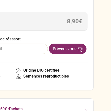
e de l’Est, un peu oubliée chez nous, mais très
et au Canada.
8,90
€
 de réassort
Origine
BIO certifiée
e
Semences
reproductibles
 59€ d’achats