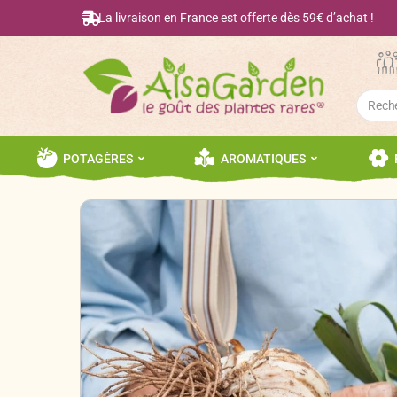
La livraison en France est offerte dès 59€ d’achat !
Searc
for:
POTAGÈRES
AROMATIQUES