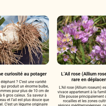
ne curiosité au potager
L’Ail rose (Allium ro
rare en déplacem
 éléphant ? C’est une variété
e qui produit un énorme bulbe,
L’Ail rose (Allium roseum) e
rammes pour plus de 10 cm de
vivace appartenant à la fami
à 6 gros caïeux. Sa saveur à
Elle pousse principalement d
eau et l’ail est plus douce que
rocailles et les zones cult
nnel. C’est un légume originaire
régions méditerranéennes, ce