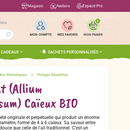
Magasin
Ateliers
Espace Pro
r
0
tions
Search Button
MON COMPTE
MES FAVORIS
S CADEAUX
SACHETS PERSONNALISÉS
t (Allium
sum) Caïeux BIO
iété originale et perpétuelle qui produit un énorme
iamètre, formé de 4 à 6 caïeux. Sa saveur entre
 douce que celle de l’ail traditionnel. C’est un