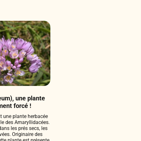
seum), une plante
ent forcé !
st une plante herbacée
lle des Amaryllidacées.
ans les prés secs, les
ivées. Originaire des
tte plante est présente