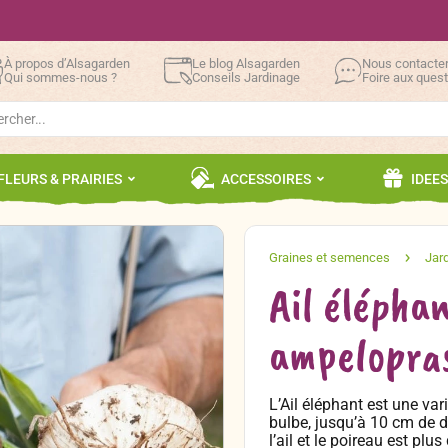
À propos d’Alsagarden
Le blog Alsagarden
Nous contacte
Qui sommes-nous ?
Conseils Jardinage
Foire aux ques
h
FLEURS & PRAIRIES
ACCESSOIRES
IDEE
Ail éléphan
ampelopra
L’Ail éléphant est une var
bulbe, jusqu’à 10 cm de d
l’ail et le poireau est plus