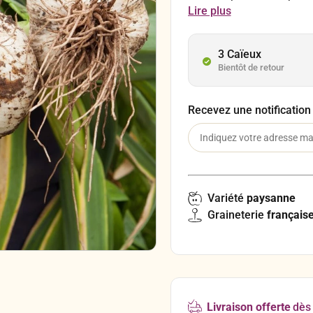
légume originaire d’Europ
Lire plus
apprécié aux États-Unis 
3 Caïeux
Bientôt de retour
Recevez une notification
Variété
paysanne
Graineterie
français
Livraison offerte
dès