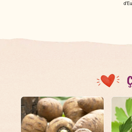
d’Eu
Ç