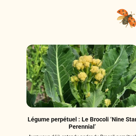
Légume perpétuel : Le Brocoli ‘Nine Sta
Perennial’