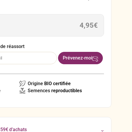
r de la seconde année.
4,95
€
 de réassort
Origine
BIO certifiée
e
Semences
reproductibles
 59€ d’achats