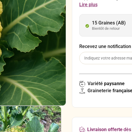
fait au printemps, à parti
Lire plus
15 Graines (AB)
Bientôt de retour
Recevez une notification
Variété
paysanne
Graineterie
français
Livraison offerte
dès