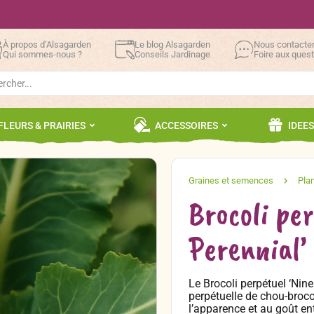
À propos d’Alsagarden
Le blog Alsagarden
Nous contacte
Qui sommes-nous ?
Conseils Jardinage
Foire aux ques
h
FLEURS & PRAIRIES
ACCESSOIRES
IDEE
Brocoli pe
Perennial’
Le Brocoli perpétuel ‘Nine
perpétuelle de chou-broco
l’apparence et au goût entr