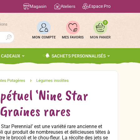
Magasin
Ateliers
Espace Pro
r
0
tions
Search Button
MON COMPTE
MES FAVORIS
S CADEAUX
SACHETS PERSONNALISÉS
rpétuel ‘Nine Star
 Graines rares
 Star Perennial’ est une variété rare ancienne et
li qui produit de nombreuses et délicieuses têtes à
e le brocoli et le chou-fleur. La récolte des jets se