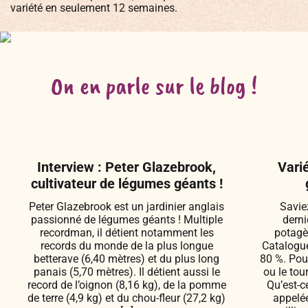
variété en seulement 12 semaines.
On en parle sur le blog !
Interview : Peter Glazebrook,
Vari
cultivateur de légumes géants !
Peter Glazebrook est un jardinier anglais
Savie
passionné de légumes géants ! Multiple
derni
recordman, il détient notamment les
potagè
records du monde de la plus longue
Catalogue
betterave (6,40 mètres) et du plus long
80 %. Pour
panais (5,70 mètres). Il détient aussi le
ou le tou
record de l’oignon (8,16 kg), de la pomme
Qu’est-c
de terre (4,9 kg) et du chou-fleur (27,2 kg)
appelée