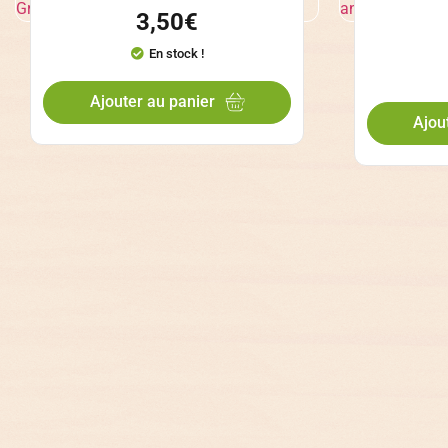
3,50
€
En stock !
Ajouter au panier
Ajou