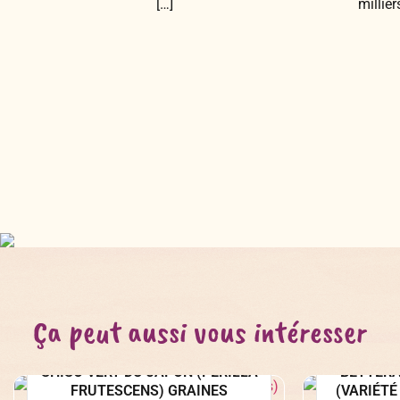
[…]
millie
Ça peut aussi vous intéresser
Graines et semences
Gr
SHISO VERT DU JAPON (PERILLA
BETTERA
FRUTESCENS) GRAINES
(VARIÉTÉ