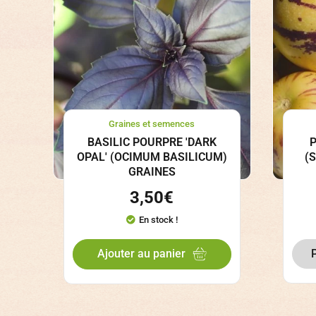
Graines et semences
BASILIC POURPRE 'DARK
P
OPAL' (OCIMUM BASILICUM)
(
GRAINES
3,50
€
En stock !
Ajouter au panier