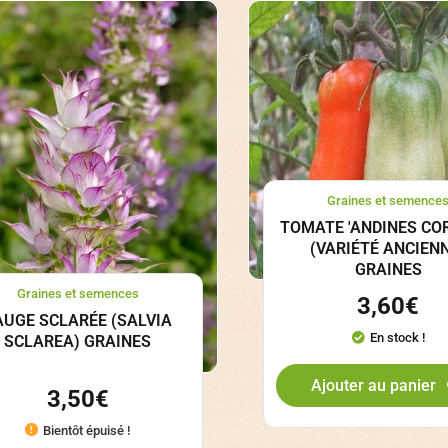
Graines et semence
TOMATE 'ANDINES CO
(VARIÉTÉ ANCIEN
GRAINES
Graines et semences
3,60
€
AUGE SCLARÉE (SALVIA
En stock !
SCLAREA) GRAINES
Ajouter au panier
3,50
€
Bientôt épuisé !