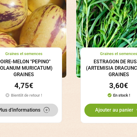
Graines et semences
Graines et semence
OIRE-MELON "PEPINO"
ESTRAGON DE RUS
SOLANUM MURICATUM)
(ARTEMISIA DRACUN
GRAINES
GRAINES
4,75
€
3,60
€
Bientôt de retour !
En stock !
Plus d’informations
Ajouter au panier