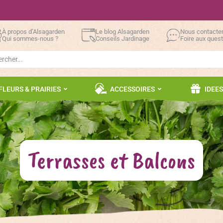
À propos d’Alsagarden
Le blog Alsagarden
Nous contacte
Qui sommes-nous ?
Conseils Jardinage
Foire aux ques
h
FLEURS & PRAIRIES
ACCESSOIRES
IDEE
Terrasses et Balcons