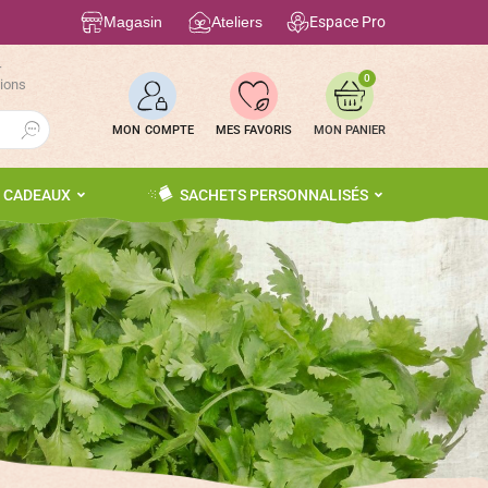
Magasin
Ateliers
Espace Pro
r
0
tions
Search Button
MON COMPTE
MES FAVORIS
S CADEAUX
SACHETS PERSONNALISÉS