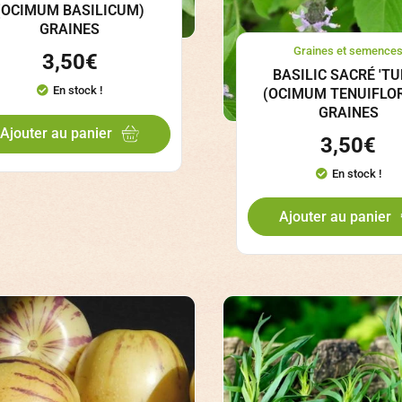
(OCIMUM BASILICUM)
GRAINES
Graines et semence
3,50
€
BASILIC SACRÉ 'TU
En stock !
(OCIMUM TENUIFLO
GRAINES
Ajouter au panier
3,50
€
En stock !
Ajouter au panier