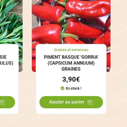
s
Graines et semences
SIE
PIMENT BASQUE 'GORRIA'
CULUS)
(CAPSICUM ANNUUM)
GRAINES
3,90
€
En stock !
Ajouter au panier