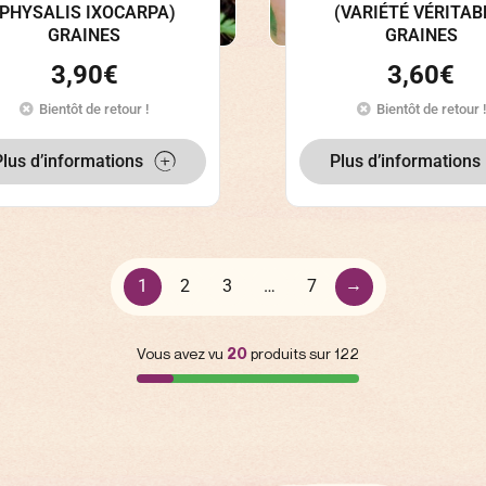
(PHYSALIS IXOCARPA)
(VARIÉTÉ VÉRITAB
GRAINES
GRAINES
3,90
€
3,60
€
Bientôt de retour !
Bientôt de retour !
Plus d’informations
Plus d’informations
→
1
2
3
…
7
Vous avez vu
20
produits sur 122