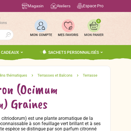
Magasin
Ateliers
Espace Pro
r
0
tions
Search Button
MON COMPTE
MES FAVORIS
S CADEAUX
SACHETS PERSONNALISÉS
tron (Ocimum
m) Graines
 citriodorum) est une plante aromatique de la
onnaissable à son feuillage vert brillant et à ses
ette espèce se distingue par son parfum citronné