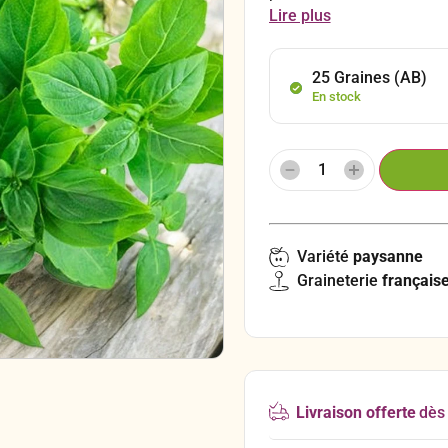
intense. En cuisine, le bas
Lire plus
saveur acidulée. Il est id
soupes, et salades. Son g
plats sucrés, apportant u
25 Graines (AB)
En stock
Variété
paysanne
Graineterie
français
Livraison offerte
dès