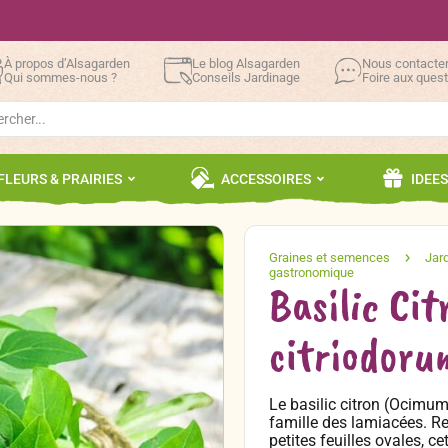
À propos d’Alsagarden
Le blog Alsagarden
Nous contacte
Qui sommes-nous ?
Conseils Jardinage
Foire aux ques
h
FLEURS & PRAIRIES
ACCESSOIRES
IDEE
Basilic Ci
citriodoru
Le basilic citron (Ocimum
famille des lamiacées. Rec
petites feuilles ovales, c