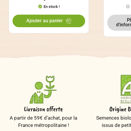
En stock !
P
Ajouter au panier
d’info
Livraison offerte
Origine B
A partir de 59€ d’achat, pour la
Semences biolog
France métropolitaine !
issus de peti