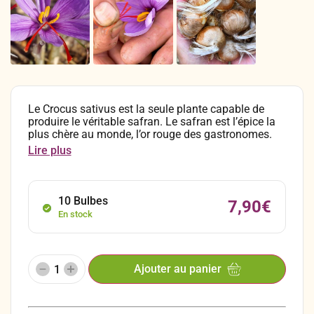
Le Crocus sativus est la seule plante capable de
produire le véritable safran. Le safran est l’épice la
plus chère au monde, l’or rouge des gastronomes.
Le safran est un ingrédient fortement prisé pour de
Lire plus
nombreuses spécialités culinaires dans le monde
entier, en tant que condiment et colorant. En
respectant quelques exigences, sa culture s’avère
facile et vous pourrez obtenir dès la première année
10 Bulbes
7,90
€
ses si précieux filaments, qui une fois séchés,
En stock
donnent le safran.
Ajouter au panier