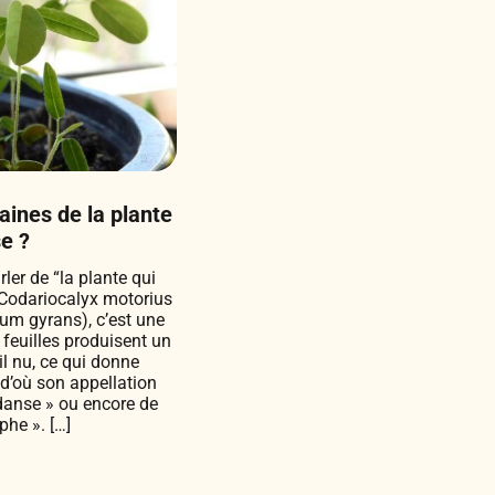
ines de la plante
e ?
ler de “la plante qui
Codariocalyx motorius
m gyrans), c’est une
s feuilles produisent un
l nu, ce qui donne
 d’où son appellation
anse » ou encore de
phe ». […]