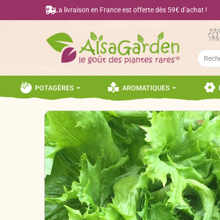
La livraison en France est offerte dès 59€ d’achat !
Searc
for:
POTAGÈRES
AROMATIQUES