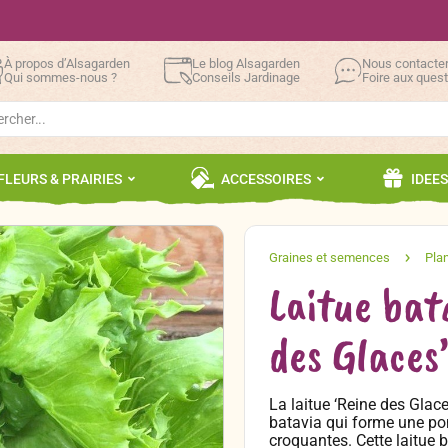
À propos d’Alsagarden
Le blog Alsagarden
Nous contacte
Qui sommes-nous ?
Conseils Jardinage
Foire aux ques
h
FLEURS & PRAIRIES
ACCESSOIRES
IDEE
Laitue bat
des Glaces
La laitue ‘Reine des Glace
batavia qui forme une po
croquantes. Cette laitue 