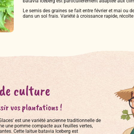
batavia Iceberg est particulièrement adaptée aux clim
Le semis des graines se fait entre février et mai ou de
dans un sol frais. Variété à croissance rapide, récolt
 de culture
sir vos plantations !
Glaces' est une variété ancienne traditionnelle de
rme une pomme compacte aux feuilles vertes,
antes. Cette laitue batavia Iceberg est