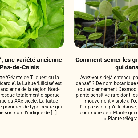
e’, une variété ancienne
Comment semer les gra
Pas-de-Calais
qui dans
e ‘Géante de Tilques’ ou la
Avez-vous déjà entendu par
rdie’, la Laitue ‘Lilloise’ est
danse” ? De nom botanique 
 ancienne de la région Nord-
(ou anciennement Desmodiu
presque totalement disparue
plante sensitive rare dont le
ié du XXe siècle. La laitue
mouvement visible à l’œi
iété pommée de type beurre qui
l’impression qu’elle danse,
e son nom l’indique de […]
commune de « Plante qui d
« Plante télégra