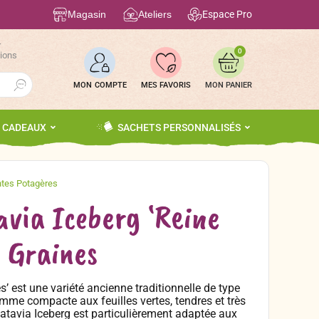
Magasin
Ateliers
Espace Pro
r
0
tions
Search Button
MON COMPTE
MES FAVORIS
S CADEAUX
SACHETS PERSONNALISÉS
avia Iceberg ‘Reine
’ Graines
s’ est une variété ancienne traditionnelle de type
mme compacte aux feuilles vertes, tendres et très
batavia Iceberg est particulièrement adaptée aux