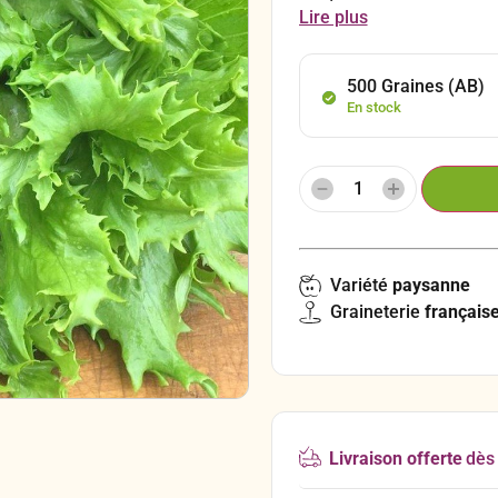
climats frais.
Lire plus
500 Graines (AB)
En stock
Variété
paysanne
Graineterie
français
Livraison offerte
dès