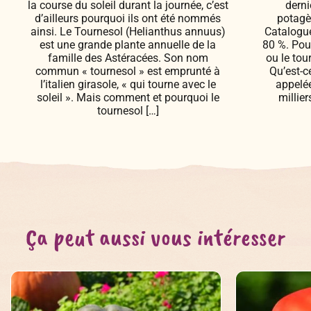
la course du soleil durant la journée, c’est
derni
d’ailleurs pourquoi ils ont été nommés
potagè
ainsi. Le Tournesol (Helianthus annuus)
Catalogue
est une grande plante annuelle de la
80 %. Pour
famille des Astéracées. Son nom
ou le tou
commun « tournesol » est emprunté à
Qu’est-c
l’italien girasole, « qui tourne avec le
appelée
soleil ». Mais comment et pourquoi le
millie
tournesol […]
Ça peut aussi vous intéresser