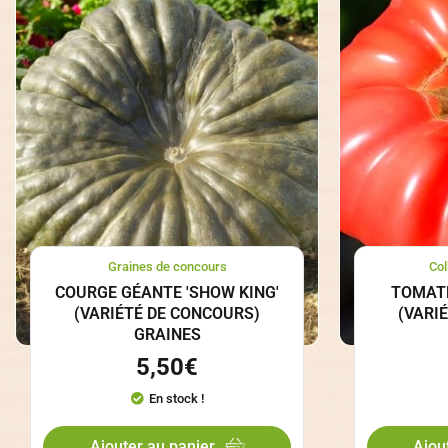
Graines de concours
Col
COURGE GÉANTE 'SHOW KING'
TOMATE
(VARIÉTÉ DE CONCOURS)
(VARI
GRAINES
5,50
€
En stock !
Ajouter au panier
Ajou