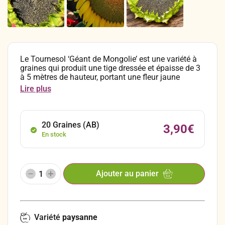
Le Tournesol ‘Géant de Mongolie’ est une variété à
graines qui produit une tige dressée et épaisse de 3
à 5 mètres de hauteur, portant une fleur jaune
unique de 40 à 50 cm de diamètre. Cette fleur offre
Lire plus
une abondance de graines noires et blanches de 2 à
3 cm, qui peuvent être utilisées grillées et salées en
apéritif. C’est une variété impressionnante et très
décorative, dont les pétales des fleurs peuvent aussi
20 Graines (AB)
3,90
€
agrémenter les salades. En hiver, vous pouvez
En stock
accrocher les têtes de fleurs séchées dans votre
jardin, les oiseaux viendront picorer les graines dont
ils raffolent !
Ajouter au panier
Variété
paysanne