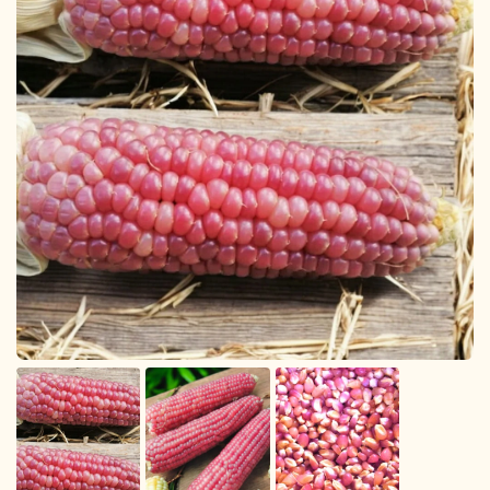
Légumes & Potagères
Jardinage au naturel
Notre philosophie
Aromatiques & Comestibles
Découvertes végétales
Ateliers & Evènements
Fleurs, Prairies, Engrais verts
Plantes & Gastronomie
Visitez notre magasin
Accesoires de Jardinage
Bricolage & Inspirations
Maraichers & Revendeurs
Coffrets & Idées Cadeaux
Contactez-nous !
Tisanes & Infusions BIO
Faire-part à semer