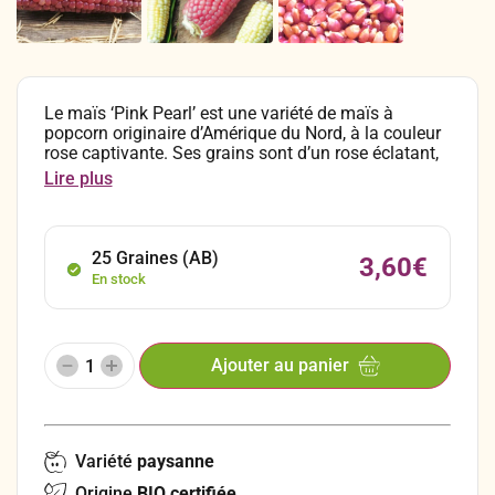
Le maïs ‘Pink Pearl’ est une variété de maïs à
popcorn originaire d’Amérique du Nord, à la couleur
rose captivante. Ses grains sont d’un rose éclatant,
allant du rose pourpre au rose très clair. Appréciée
Lire plus
pour sa précocité et sa récolte généreuse, ce maïs
peut atteindre jusqu’à deux mètres de hauteur,
produisant des épis assez gros de 10 à 15 cm de
longueur. Curiosité botanique et esthétique, le ‘Pink
25 Graines (AB)
3,60
€
Pearl’ est une référence pour les amateurs de pop-
En stock
corn mais aussi d’épis décoratifs !
Ajouter au panier
Variété
paysanne
Origine
BIO certifiée