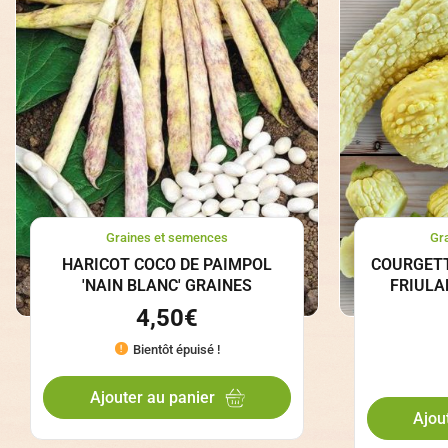
Graines et semences
Gr
HARICOT COCO DE PAIMPOL
COURGETT
'NAIN BLANC' GRAINES
FRIULA
4,50
€
Bientôt épuisé !
Ajouter au panier
Ajou