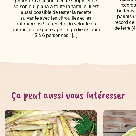
potiron ? C’est une recette simple et de
records
saison qui plaira à toute la famille. Il est
betterav
aussi possible de tester la recette
panais (5
suivante avec les citrouilles et les
record de 
potimarrons ! La recette du velouté du
de terre (
potiron, étape par étape : Ingrédients pour
5 à 6 personnes : […]
Ça peut aussi vous intéresser