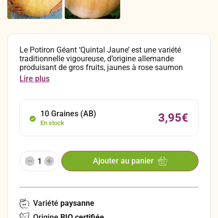
Le Potiron Géant ‘Quintal Jaune’ est une variété
traditionnelle vigoureuse, d’origine allemande
produisant de gros fruits, jaunes à rose saumon
clair, de 30 à 50 kg en moyenne mais pouvant
Lire plus
atteindre jusqu’à près de 150 kg. Sa chair est jaune,
épaisse, tendre et sucrée. On l’utilise surtout pour
préparer des soupes et de délicieux potages
hivernaux puisqu’ils peuvent se récolter jusqu’en
10 Graines (AB)
3,95
€
décembre.
En stock
Ajouter au panier
Variété
paysanne
Origine
BIO certifiée