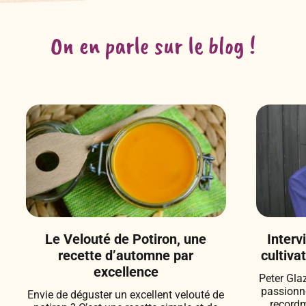
On en parle sur le blog !
Le Velouté de Potiron, une
Interv
recette d’automne par
cultiva
excellence
Peter Gla
passionné
Envie de déguster un excellent velouté de
recordm