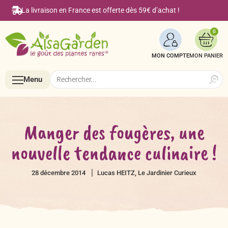
La livraison en France est offerte dès 59€ d’achat !
0
MON COMPTE
Search
Search
Menu
for:
Menu
Manger des fougères, une
nouvelle tendance culinaire !
Accueil
28 décembre 2014
Lucas HEITZ, Le Jardinier Curieux
Boutique en ligne
Semences BIO de A à Z
Le Blog Alsagarden