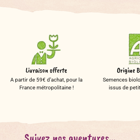
Livraison offerte
Origine B
A partir de 59€ d’achat, pour la
Semences biolog
France métropolitaine !
issus de peti
Suivez nos aventures...