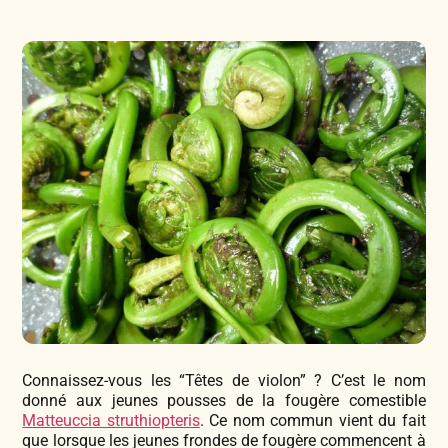
Légumes & Potagères
Jardinage au naturel
Notre philosophie
Aromatiques & Comestibles
Découvertes végétales
Ateliers & Evènements
Fleurs, Prairies, Engrais verts
Plantes & Gastronomie
Visitez notre magasin
Accesoires de Jardinage
Bricolage & Inspirations
Maraichers & Revendeurs
Coffrets & Idées Cadeaux
Contactez-nous !
Connaissez-vous les “Têtes de violon” ? C’est le nom
Tisanes & Infusions BIO
donné aux jeunes pousses de la fougère comestible
Matteuccia struthiopteris
. Ce nom commun vient du fait
que lorsque les jeunes frondes de fougère commencent à
Faire-part à semer