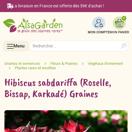
La livraison en France est offerte dès 59€ d’achat !
0
MON COMPTE
Search
Search
Menu
for:
Menu
Hibiscus sabdariffa (Roselle,
Accueil
Bissap, Karkadé) Graines
Boutique en ligne
Semences BIO de A à Z
Le Blog Alsagarden