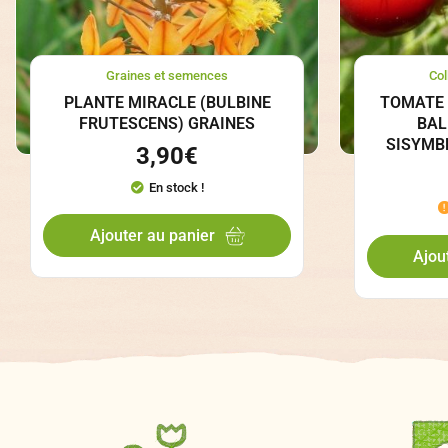
Graines et semences
Col
PLANTE MIRACLE (BULBINE
TOMATE 
FRUTESCENS) GRAINES
BAL
SISYMB
3,90
€
En stock !
Ajouter au panier
Ajou