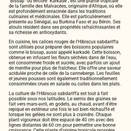
"Bissap" ou encore "Karkadé", est une plante tropicale
de la famille des Malvacées, originaire d'Afrique, où elle
est profondément enracinée dans les traditions
culinaires et médicinales. Elle est particulièrement
présente au Sénégal, au Burkina Faso et au Bénin. Ses
atouts résident dans ses propriétés rafraîchissantes et
sa richesse en antioxydants.
En cuisine, les calices rouges de l'Hibiscus sabdariffa
sont utilisés pour préparer des boissons populaires
comme le bissap, aussi appelé karkadé. Cette boisson,
obtenue en infusant les fleurs séchées dans de l'eau,
est consommée froide et sucrée, avec parfois un ajout
de menthe pour plus de fraîcheur. Elle offre une saveur
acidulée proche de celle de la canneberge. Les feuilles
et jeunes pousses sont également traditionnellement
consommées crues en salade ou cuites dans les plats.
La culture de l'Hibiscus sabdariffa est tout à fait
possible sous nos latitudes. Le semis des graines se
fait vers mars-avril, en godets, au chaud, avant d'être
repiqué en extérieur une fois le sol bien réchauffé et
lorsque les gelées ne sont plus à craindre. Chaque
plant vigoureux doit être espacé de 40 cm avec des
lignes distantes de 60 cm pour permettre une bonne
croissance. Cette plante d'origine tropicale prospère