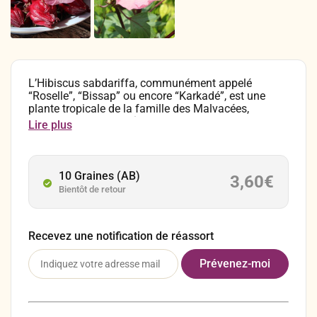
L’Hibiscus sabdariffa, communément appelé
“Roselle”, “Bissap” ou encore “Karkadé”, est une
plante tropicale de la famille des Malvacées,
originaire d’Afrique, où elle est profondément
Lire plus
enracinée dans les traditions culinaires et
médicinales. Elle est particulièrement présente au
Sénégal, au Burkina Faso et au Bénin. Ses atouts
résident dans ses propriétés rafraîchissantes et sa
10 Graines (AB)
3,60
€
richesse en antioxydants.
Bientôt de retour
Recevez une notification de réassort