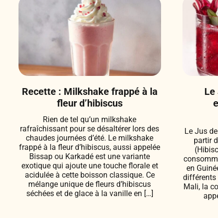
Recette : Milkshake frappé à la
Le 
fleur d’hibiscus
e
Rien de tel qu’un milkshake
rafraîchissant pour se désaltérer lors des
Le Jus de
chaudes journées d’été. Le milkshake
partir 
frappé à la fleur d’hibiscus, aussi appelée
(Hibisc
Bissap ou Karkadé est une variante
consommé 
exotique qui ajoute une touche florale et
en Guinée
acidulée à cette boisson classique. Ce
différent
mélange unique de fleurs d’hibiscus
Mali, la co
séchées et de glace à la vanille en […]
appe