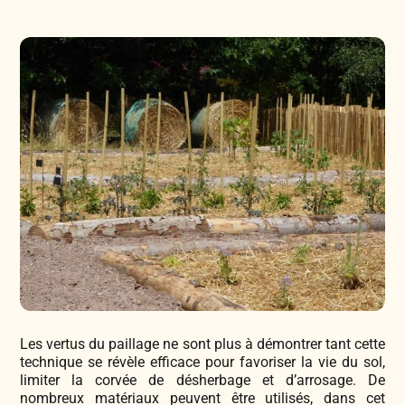
Légumes & Potagères
Jardinage au naturel
Notre philosophie
Aromatiques & Comestibles
Découvertes végétales
Ateliers & Evènements
Fleurs, Prairies, Engrais verts
Plantes & Gastronomie
Visitez notre magasin
Accesoires de Jardinage
Bricolage & Inspirations
Maraichers & Revendeurs
Coffrets & Idées Cadeaux
Contactez-nous !
Les vertus du paillage ne sont plus à démontrer tant cette
Tisanes & Infusions BIO
technique se révèle efficace pour favoriser la vie du sol,
limiter la corvée de désherbage et d’arrosage. De
nombreux matériaux peuvent être utilisés, dans cet
Faire-part à semer