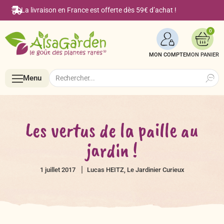
La livraison en France est offerte dès 59€ d’achat !
0
MON COMPTE
Search
Search
Menu
for:
Menu
Les vertus de la paille au
jardin !
Accueil
1 juillet 2017
Lucas HEITZ, Le Jardinier Curieux
Boutique en ligne
Semences BIO de A à Z
Le Blog Alsagarden