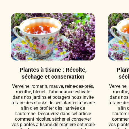
Plantes à tisane : Récolte,
Plant
séchage et conservation
séc
Verveine, romarin, mauve, reine-des-prés,
Verveine,
menthe, bleuet…l’abondance estivale
menthe,
dans nos jardins et potagers nous invite
dans nos 
à faire des stocks de ces plantes à tisane
à faire de
afin d’en profiter dès l’arrivée de
afin 
l’automne. Découvrez dans cet article
l’automn
comment récolter, sécher et conserver
comment 
vos plantes à tisane de manière optimale
vos plant