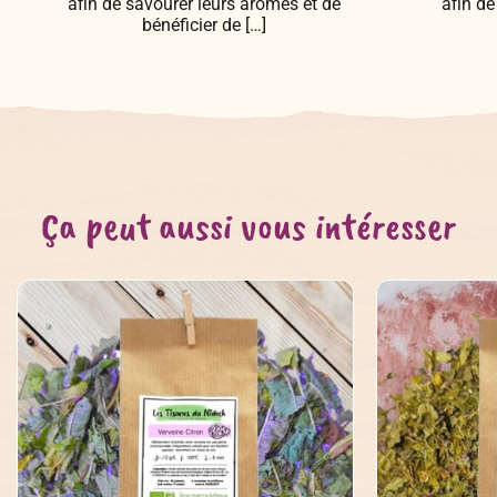
afin de savourer leurs arômes et de
afin de
bénéficier de […]
Ça peut aussi vous intéresser