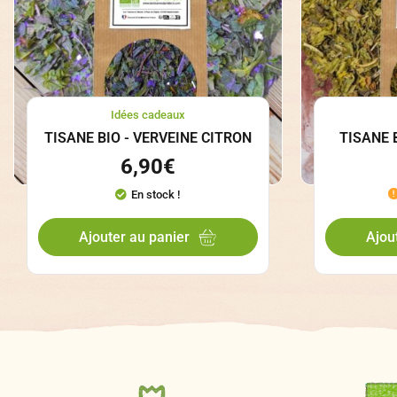
Idées cadeaux
TISANE BIO - VERVEINE CITRON
TISANE 
6,90
€
En stock !
Ajouter au panier
Ajou