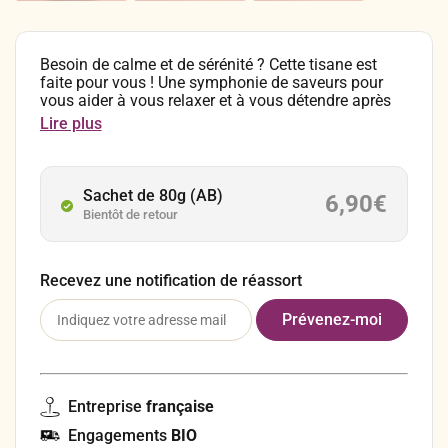
Besoin de calme et de sérénité ? Cette tisane est
faite pour vous ! Une symphonie de saveurs pour
vous aider à vous relaxer et à vous détendre après
une longue journée ! Composition : Pomme,
Lire plus
citronnelle, fenouil, carvi, mélisse, fève de cacao
concassée, camomille, aronia, échinacée pourpre,
tulsi, fleurs de bleuet. En infusion, comptez 1 à 2
cuillères à café par tasse (≈ 15 grammes par litre).
Sachet de 80g (AB)
6,90
€
Laissez infuser pendant environ 8 minutes à 100°C
Bientôt de retour
avant de déguster. Conservez vos sachets de tisane
dans un endroit sec, à l’abri de la chaleur et de la
lumière.
Recevez une notification de réassort
Entreprise
française
Engagements
BIO