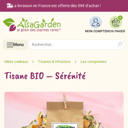
La livraison en France est offerte dès 59€ d’achat !
0
MON COMPTE
Search
Search
Menu
for:
Menu
Tisane BIO – Sérénité
Accueil
Boutique en ligne
Semences BIO de A à Z
Le Blog Alsagarden