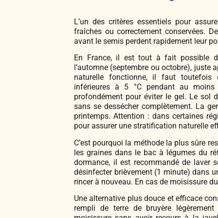
L’un des critères essentiels pour assur
fraîches ou correctement conservées. D
avant le semis perdent rapidement leur po
En France, il est tout à fait possible 
l’automne (septembre ou octobre), juste ap
naturelle fonctionne, il faut toutefois
inférieures à 5 °C pendant au moins 
profondément pour éviter le gel. Le sol d
sans se dessécher complètement. La germ
printemps. Attention : dans certaines rég
pour assurer une stratification naturelle ef
C’est pourquoi la méthode la plus sûre reste
les graines dans le bac à légumes du ré
dormance, il est recommandé de laver so
désinfecter brièvement (1 minute) dans un
rincer à nouveau. En cas de moisissure du
Une alternative plus douce et efficace con
rempli de terre de bruyère légèrement 
moisissure sans avoir recours à la javel