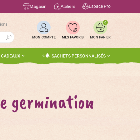
Magasin
Ateliers
Espace Pro
r
0
tions
Search Button
MON COMPTE
MES FAVORIS
S CADEAUX
SACHETS PERSONNALISÉS
ne germination