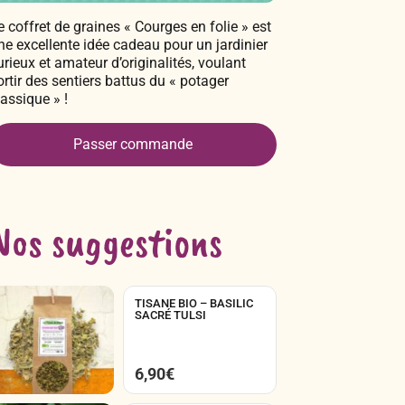
e coffret de graines « Courges en folie » est
ne excellente idée cadeau pour un jardinier
urieux et amateur d’originalités, voulant
ortir des sentiers battus du « potager
lassique » !
Passer commande
Nos suggestions
TISANE BIO – BASILIC
SACRÉ TULSI
6,90
€