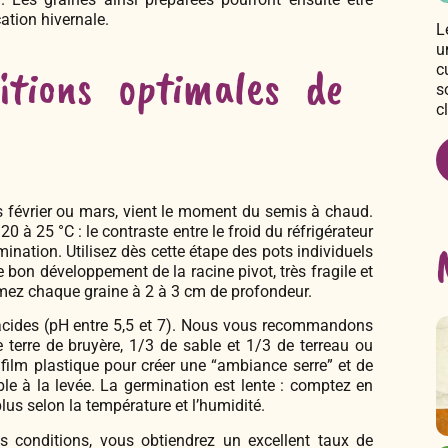
cation hivernale.
L
u
itions optimales de
c
s
c
vers février ou mars, vient le moment du semis à chaud.
0 à 25 °C : le contraste entre le froid du réfrigérateur
ination. Utilisez dès cette étape des pots individuels
 bon développement de la racine pivot, très fragile et
mez chaque graine à 2 à 3 cm de profondeur.
 acides (pH entre 5,5 et 7). Nous vous recommandons
terre de bruyère, 1/3 de sable et 1/3 de terreau ou
film plastique pour créer une “ambiance serre” et de
le à la levée. La germination est lente : comptez en
us selon la température et l’humidité.
s conditions, vous obtiendrez un excellent taux de