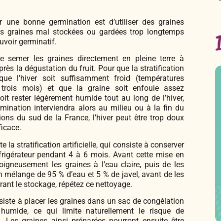
er une bonne germination est d’utiliser des graines
es graines mal stockées ou gardées trop longtemps
uvoir germinatif.
de semer les graines directement en pleine terre à
rès la dégustation du fruit. Pour que la stratification
 que l’hiver soit suffisamment froid (températures
trois mois) et que la graine soit enfouie assez
oit rester légèrement humide tout au long de l’hiver,
ination interviendra alors au milieu ou à la fin du
ions du sud de la France, l’hiver peut être trop doux
ficace.
 la stratification artificielle, qui consiste à conserver
frigérateur pendant 4 à 6 mois. Avant cette mise en
igneusement les graines à l’eau claire, puis de les
 mélange de 95 % d’eau et 5 % de javel, avant de les
rant le stockage, répétez ce nettoyage.
siste à placer les graines dans un sac de congélation
humide, ce qui limite naturellement le risque de
. Les graines ainsi préparées pourront ensuite être