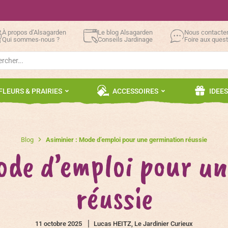
À propos d’Alsagarden
Le blog Alsagarden
Nous contacte
Qui sommes-nous ?
Conseils Jardinage
Foire aux ques
h
FLEURS & PRAIRIES
ACCESSOIRES
IDEE
Blog
Asiminier : Mode d’emploi pour une germination réussie
ode d’emploi pour u
réussie
11 octobre 2025
Lucas HEITZ, Le Jardinier Curieux