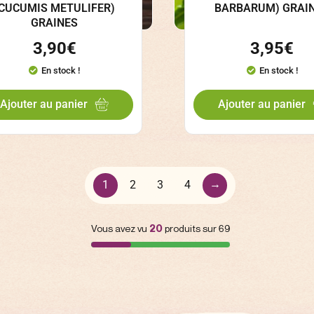
(CUCUMIS METULIFER)
BARBARUM) GRAI
GRAINES
3,90
€
3,95
€
En stock !
En stock !
Ajouter au panier
Ajouter au panier
→
1
2
3
4
Vous avez vu
20
produits sur 69