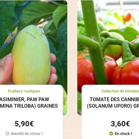
Fruitiers rustiques
Collection de tomate
ASIMINIER, PAW PAW
TOMATE DES CANNI
IMINA TRILOBA) GRAINES
(SOLANUM UPORO) G
5,90
€
3,60
€
Bientôt de retour !
En stock !