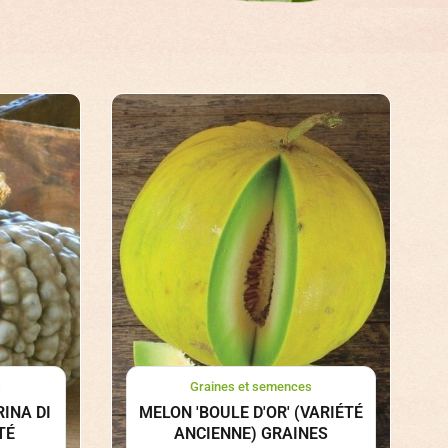
s
Graines et semences
INA DI
MELON 'BOULE D'OR' (VARIÉTÉ
TÉ
ANCIENNE) GRAINES