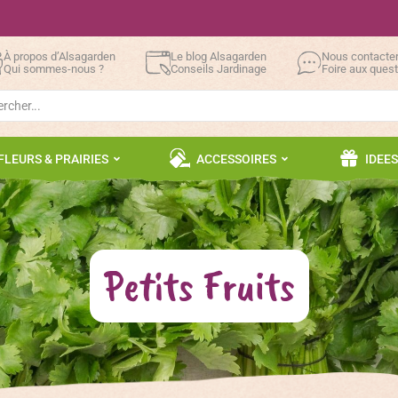
À propos d’Alsagarden
Le blog Alsagarden
Nous contacte
Qui sommes-nous ?
Conseils Jardinage
Foire aux ques
h
FLEURS & PRAIRIES
ACCESSOIRES
IDEE
Petits Fruits