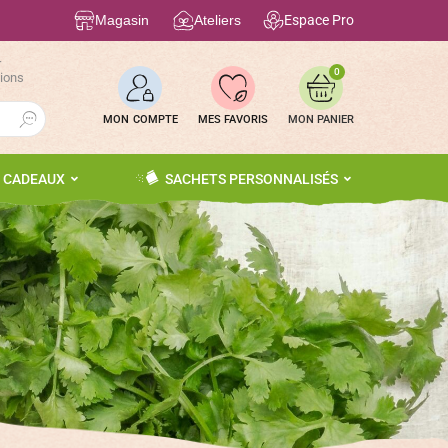
Magasin
Ateliers
Espace Pro
r
0
tions
Search Button
MON COMPTE
MES FAVORIS
S CADEAUX
SACHETS PERSONNALISÉS