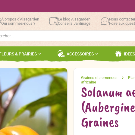
À propos d’Alsagarden
Le blog Alsagarden
Nous contacte
Qui sommes-nous ?
Conseils Jardinage
Foire aux ques
h
FLEURS & PRAIRIES
ACCESSOIRES
IDEE
Solanum a
(Aubergine 
Graines