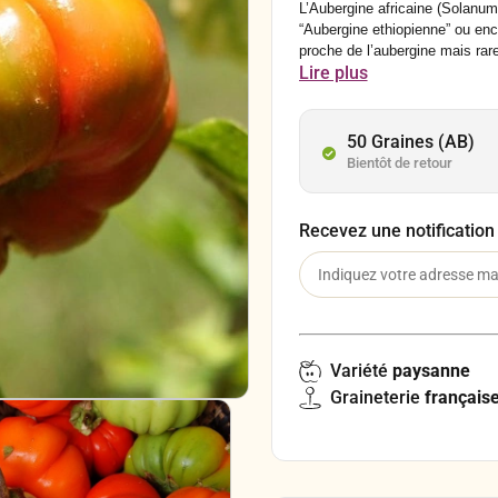
L’Aubergine africaine (Solanu
“Aubergine ethiopienne” ou enc
proche de l’aubergine mais rar
Lire plus
stade avancé de maturation. T
agréable, faisant que le fruit 
50 Graines (AB)
Bientôt de retour
Recevez une notification
Variété
paysanne
Graineterie
français