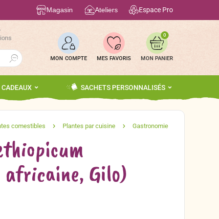
Magasin
Ateliers
Espace Pro
r
0
tions
Search Button
MON COMPTE
MES FAVORIS
S CADEAUX
SACHETS PERSONNALISÉS
ethiopicum
africaine, Gilo)