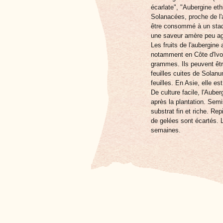
écarlate", "Aubergine et
Solanacées, proche de l'
être consommé à un stade
une saveur amère peu agr
Les fruits de l'aubergine
notamment en Côte d'Ivoi
grammes. Ils peuvent êtr
feuilles cuites de Sol
feuilles. En Asie, elle e
De culture facile, l'Auber
après la plantation. Sem
substrat fin et riche. Rep
de gelées sont écartés. L
semaines.