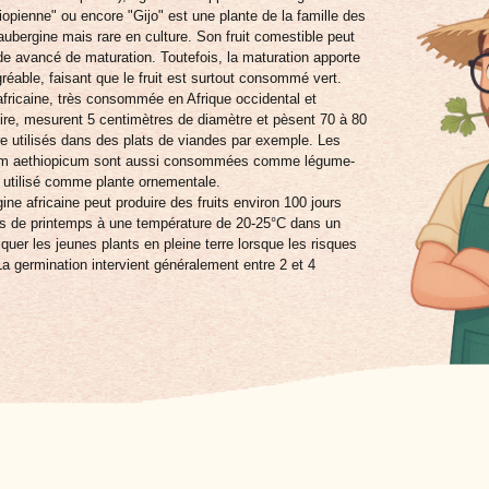
hiopienne" ou encore "Gijo"
est une plante de la famille des
aubergine mais rare en culture. Son fruit comestible peut
 avancé de maturation. Toutefois, la maturation apporte
éable, faisant que le fruit est surtout consommé vert.
 africaine, très consommée en Afrique occidental et
re, mesurent 5 centimètres de diamètre et pèsent 70 à 80
e utilisés dans des plats de viandes par exemple. Les
anum aethiopicum sont aussi consommées comme légume-
st utilisé comme plante ornementale.
gine africaine peut produire des fruits environ 100 jours
is de printemps à une température de 20-25°C dans un
iquer les jeunes plants en pleine terre lorsque les risques
a germination intervient généralement entre 2 et 4