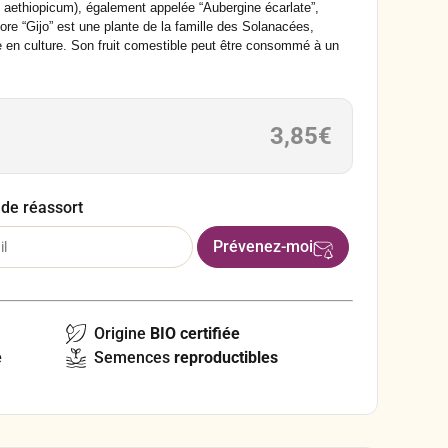
m aethiopicum), également appelée
“Aubergine écarlate”,
ore “Gijo”
est une plante de la famille des Solanacées,
e en culture. Son fruit comestible peut être consommé à un
outefois, la maturation apporte une saveur amère peu
est surtout consommé vert.
3,85
€
 de réassort
Origine
BIO certifiée
e
Semences
reproductibles