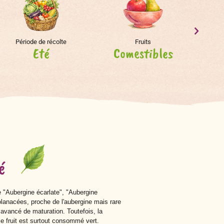
Période de récolte
Fruits
Eté
Comestibles
E
é
e
"Aubergine écarlate", "Aubergine
olanacées, proche de l'aubergine mais rare
avancé de maturation. Toutefois, la
e fruit est surtout consommé vert.