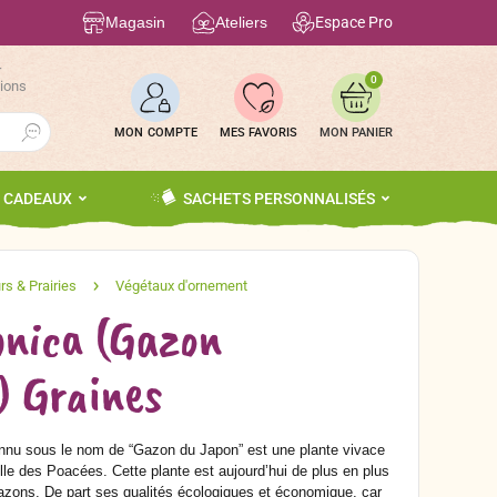
Magasin
Ateliers
Espace Pro
r
0
tions
Search Button
MON COMPTE
MES FAVORIS
S CADEAUX
SACHETS PERSONNALISÉS
onica (Gazon
) Graines
nnu sous le nom de “Gazon du Japon” est une plante vivace
lle des Poacées. Cette plante est aujourd’hui de plus en plus
 gazons. De part ses qualités écologiques et économique, car