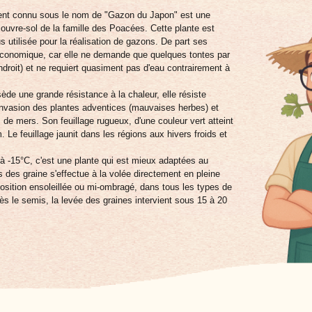
ent connu sous le nom de "Gazon du Japon" est une
ouvre-sol de la famille des Poacées. Cette plante est
us utilisée pour la réalisation de gazons. De part ses
économique, car elle ne demande que quelques tontes par
endroit) et ne requiert quasiment pas d'eau contrairement à
ède une grande résistance à la chaleur, elle résiste
l'invasion des plantes adventices (mauvaises herbes) et
 de mers. Son feuillage rugueux, d'une couleur vert atteint
 Le feuillage jaunit dans les régions aux hivers froids et
’à -15°C, c'est une plante qui est mieux adaptées au
 des graine s'effectue à la volée directement en pleine
position ensoleillée ou mi-ombragé, dans tous les types de
ès le semis, la levée des graines intervient sous 15 à 20