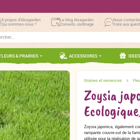
À propos d’Alsagarden
Le blog Alsagarden
Nous contacte
Qui sommes-nous ?
Conseils Jardinage
Foire aux ques
h
FLEURS & PRAIRIES
ACCESSOIRES
IDEE
Zoysia jap
Ecologique
Zoysia japonica, également co
rampante couvre-sol de la fami
utilisée pour la réalisation de