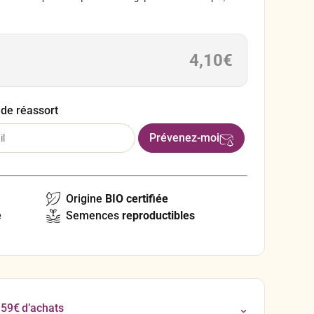
tontes par an.
4,10
€
 de réassort
Origine
BIO certifiée
e
Semences
reproductibles
 59€ d’achats