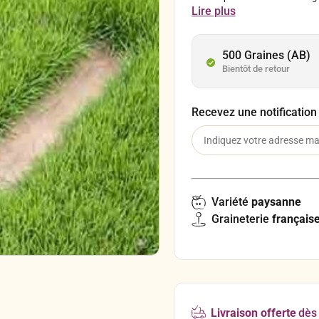
Lire plus
elle ne demande que quelques 
500 Graines (AB)
Bientôt de retour
Recevez une notification
Variété
paysanne
Graineterie
français
Livraison offerte
dès