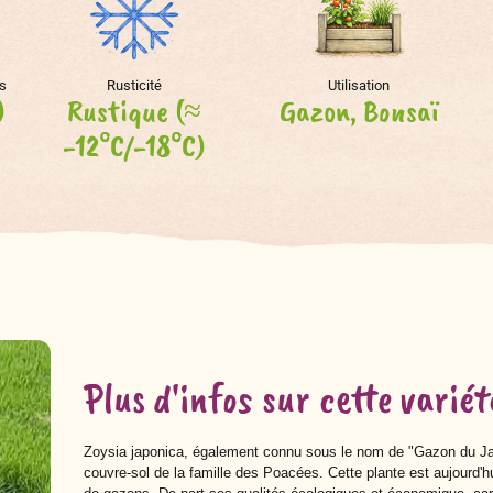
s
Rusticité
Utilisation
)
Rustique (≈
Gazon, Bonsaï
-12°C/-18°C)
Plus d'infos sur cette variét
Zoysia japonica, également connu sous le nom de "Gazon du Ja
couvre-sol de la famille des Poacées. Cette plante est aujourd'hui