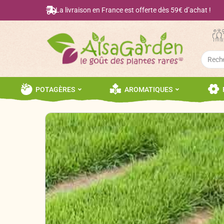
La livraison en France est offerte dès 59€ d’achat !
Searc
for:
POTAGÈRES
AROMATIQUES