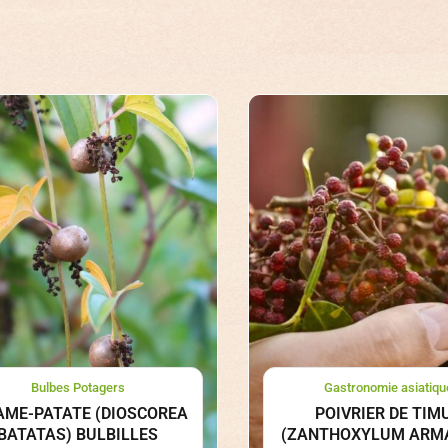
Bulbes Potagers
Gastronomie asiatiqu
AME-PATATE (DIOSCOREA
POIVRIER DE TIM
BATATAS) BULBILLES
(ZANTHOXYLUM ARM