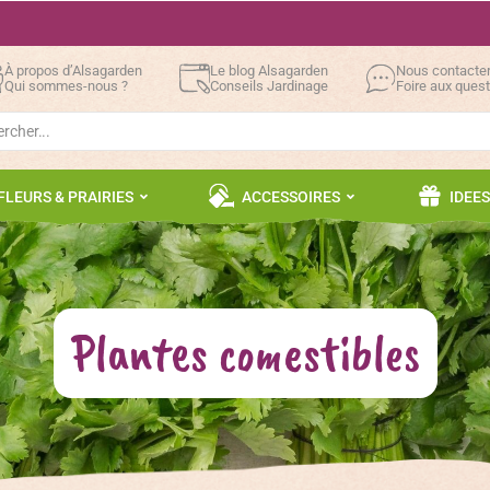
À propos d’Alsagarden
Le blog Alsagarden
Nous contacte
Qui sommes-nous ?
Conseils Jardinage
Foire aux ques
h
FLEURS & PRAIRIES
ACCESSOIRES
IDEE
Plantes comestibles