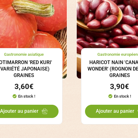
Gastronomie asiatique
Gastronomie européen
OTIMARRON 'RED KURI'
HARICOT NAIN 'CAN
(VARIÉTÉ JAPONAISE)
WONDER' (ROGNON DE
GRAINES
GRAINES
3,60
€
3,90
€
En stock !
En stock !
Ajouter au panier
Ajouter au panier