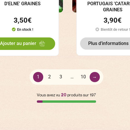
D'ELNE' GRAINES
PORTUGAIS 'CATAR
GRAINES
3,50
€
3,90
€
En stock !
Bientôt de retour !
Plus d’informations
Ajouter au panier
→
1
2
3
…
10
Vous avez vu
20
produits sur 197