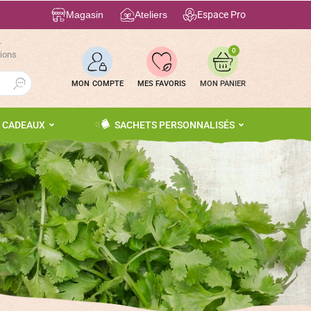
Magasin
Ateliers
Espace Pro
r
0
tions
Search Button
MON COMPTE
MES FAVORIS
S CADEAUX
SACHETS PERSONNALISÉS