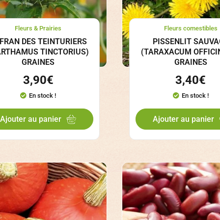
Fleurs & Prairies
Fleurs comestibles
FRAN DES TEINTURIERS
PISSENLIT SAUVA
ARTHAMUS TINCTORIUS)
(TARAXACUM OFFICI
GRAINES
GRAINES
3,90
€
3,40
€
En stock !
En stock !
Ajouter au panier
Ajouter au panier