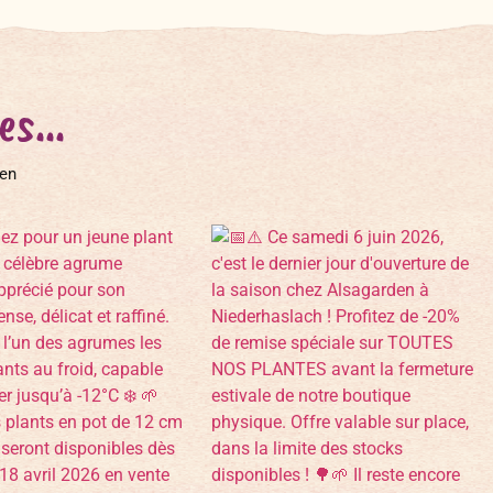
s...
den