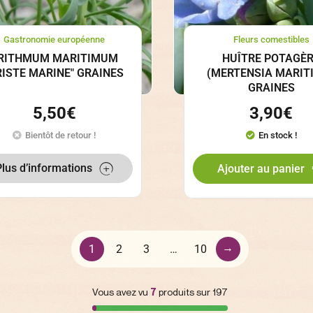
Gastronomie européenne
Fleurs comestibles
RITHMUM MARITIMUM
HUÎTRE POTAGÈ
RISTE MARINE" GRAINES
(MERTENSIA MARIT
GRAINES
5,50
€
3,90
€
Bientôt de retour !
En stock !
Plus d’informations
Ajouter au panier
→
1
2
3
…
10
Vous avez vu
7
produits sur 197