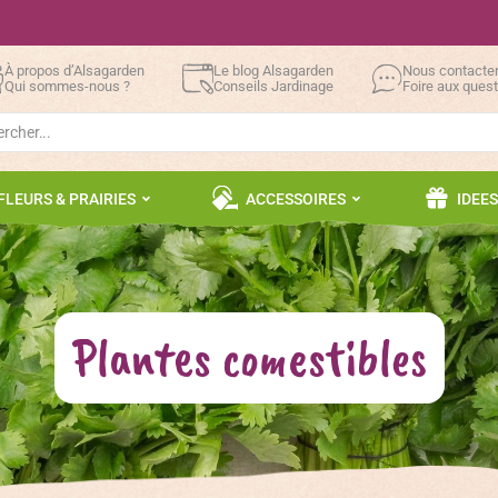
À propos d’Alsagarden
Le blog Alsagarden
Nous contacte
Qui sommes-nous ?
Conseils Jardinage
Foire aux ques
h
FLEURS & PRAIRIES
ACCESSOIRES
IDEE
Plantes comestibles