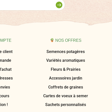
OMPTE
NOS OFFRES
 client
Semences potagères
mmande
Variétés aromatiques
d’achat
Fleurs & Prairies
dresses
Accessoires jardin
envies
Coffrets de graines
cours
Cartes de voeux à semer
ion !
Sachets personnalisés