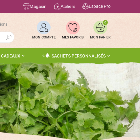
Magasin
Ateliers
Espace Pro
r
0
tions
Search Button
MON COMPTE
MES FAVORIS
S CADEAUX
SACHETS PERSONNALISÉS