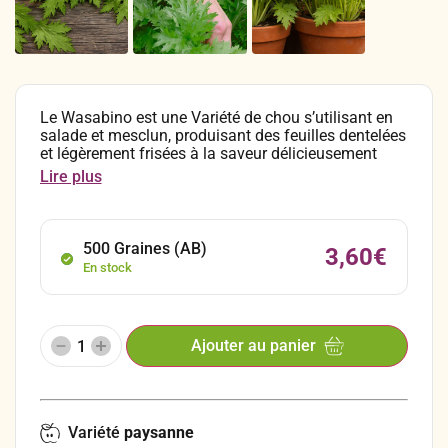
Le Wasabino est une Variété de chou s’utilisant en
salade et mesclun, produisant des feuilles dentelées
et légèrement frisées à la saveur délicieusement
épicée, forte et légèrement piquante rappelant le
Lire plus
wasabi ou le raifort.
500 Graines (AB)
3,60
€
En stock
Ajouter au panier
Variété
paysanne