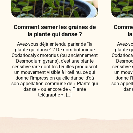
Comment semer les graines de
Commen
la plante qui danse ?
la
Avez-vous déjà entendu parler de “la
Avez-vo
plante qui danse” ? De nom botanique
plante q
Codariocalyx motorius (ou anciennement
Codarioca
Desmodium gyrans), c’est une plante
Desmodi
sensitive rare dont les feuilles produisent
sensitive 
un mouvement visible à l’œil nu, ce qui
un mouvem
donne l’impression qu’elle danse, d’où
donne l’
son appellation commune de « Plante qui
son appel
danse » ou encore de « Plante
dans
télégraphe ». […]