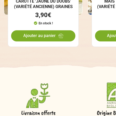
CAROTTE 'JAUNE DU DOUBS'
MAÏS
(VARIÉTÉ ANCIENNE) GRAINES
(VARIÉTÉ
3,90
€
En stock !
Ajouter au panier
Ajou
Livraison offerte
Origine B