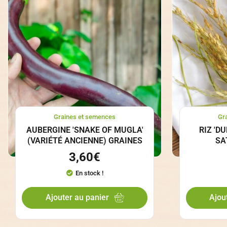
Graines et semences
Gr
AUBERGINE 'SNAKE OF MUGLA'
RIZ 'D
(VARIÉTÉ ANCIENNE) GRAINES
SA
3,60
€
En stock !
Ajouter au panier
Ajou