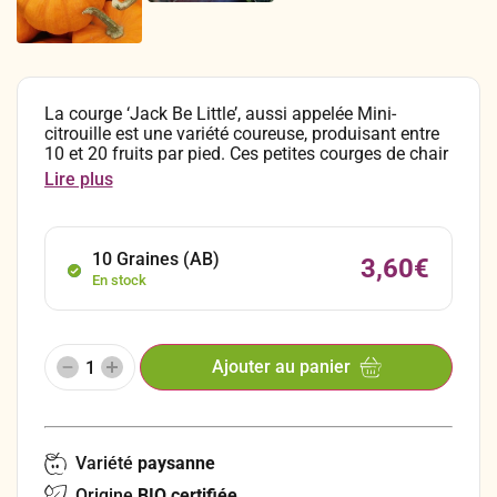
La courge ‘Jack Be Little’, aussi appelée Mini-
citrouille est une variété coureuse, produisant entre
10 et 20 fruits par pied. Ces petites courges de chair
jaune-orangé mesurent 5 à 8 cm de diamètre pour
Lire plus
un poids de 90 à 250 grammes.
10 Graines (AB)
3,60
€
En stock
Ajouter au panier
Variété
paysanne
Origine
BIO certifiée