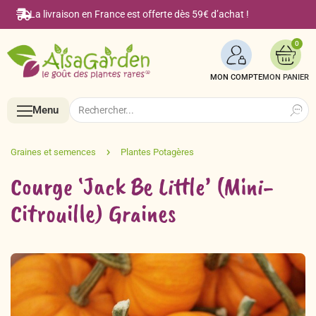
La livraison en France est offerte dès 59€ d’achat !
0
MON COMPTE
Search
Search
Menu
for:
Menu
Courge ‘Jack Be Little’ (Mini-
Citrouille) Graines
Accueil
Boutique en ligne
Semences BIO de A à Z
Le Blog Alsagarden