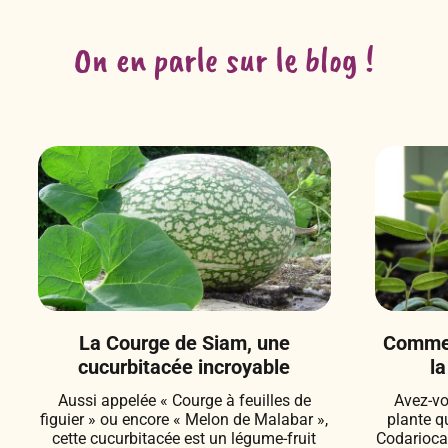
On en parle sur le blog !
La Courge de Siam, une
Commen
cucurbitacée incroyable
la
Aussi appelée « Courge à feuilles de
Avez-vo
figuier » ou encore « Melon de Malabar »,
plante q
cette cucurbitacée est un légume-fruit
Codarioca