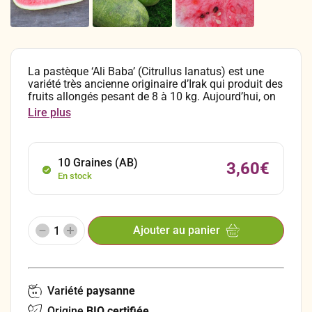
La pastèque ‘Ali Baba’ (Citrullus lanatus) est une
variété très ancienne originaire d’Irak qui produit des
fruits allongés pesant de 8 à 10 kg. Aujourd’hui, on
pense que la lignée de cette pastèque ancestrale a
Lire plus
été perdue dans son pays d’origine en raison de la
guerre. Heureusement, elle a été introduite aux États-
Unis à la fin du 20e siècle par la société semencière
“Baker Creek Seeds”, grâce à des graines collectées
10 Graines (AB)
3,60
€
par Aziz Nail, ce qui a permis de préserver cette
En stock
variété.
Ajouter au panier
Variété
paysanne
Origine
BIO certifiée