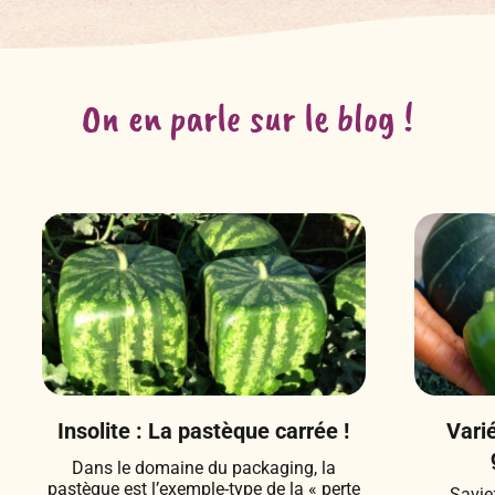
On en parle sur le blog !
Insolite : La pastèque carrée !
Vari
Dans le domaine du packaging, la
pastèque est l’exemple-type de la « perte
Savie