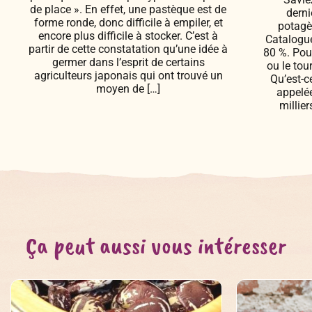
de place ». En effet, une pastèque est de
derni
forme ronde, donc difficile à empiler, et
potagè
encore plus difficile à stocker. C’est à
Catalogue
partir de cette constatation qu’une idée à
80 %. Pour
germer dans l’esprit de certains
ou le tou
agriculteurs japonais qui ont trouvé un
Qu’est-c
moyen de […]
appelée
millie
Ça peut aussi vous intéresser