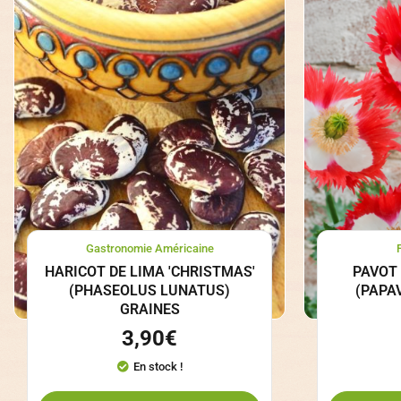
Gastronomie Américaine
HARICOT DE LIMA 'CHRISTMAS'
PAVOT 
(PHASEOLUS LUNATUS)
(PAPA
GRAINES
3,90
€
En stock !