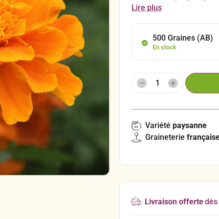
après les voyages espagno
Lire plus
floraison abondante. Cette
fleurs lumineuses, sa gran
500 Graines (AB)
En stock
Variété
paysanne
Graineterie
français
Livraison offerte
dès