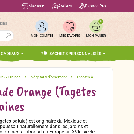
Magasin
Ateliers
Espace Pro
r
0
tions
Search Button
MON COMPTE
MES FAVORIS
S CADEAUX
SACHETS PERSONNALISÉS
Inde Orange (Tagetes
aines
agetes patula) est originaire du Mexique et
 poussait naturellement dans les jardins et
olombiens. Introduit en Europe au XVIe siècle