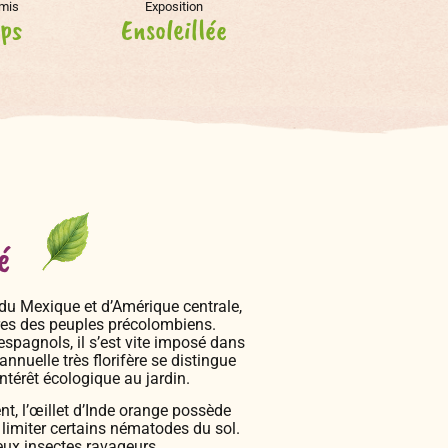
emis
Exposition
ps
Ensoleillée
é
e du Mexique et d’Amérique centrale,
ures des peuples précolombiens.
espagnols, il s’est vite imposé dans
nnuelle très florifère se distingue
intérêt écologique au jardin.
t, l’œillet d’Inde orange possède
 limiter certains nématodes du sol.
eux insectes ravageurs.