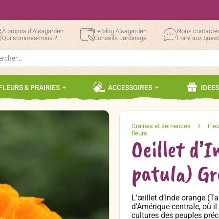
À propos d’Alsagarden
Le blog Alsagarden
Nous contacte
Qui sommes-nous ?
Conseils Jardinage
Foire aux ques
h
FLEURS & PRAIRIES
ACCESSOIRES
IDEE
Oeillet d’
patula) Gr
L’œillet d’Inde orange (T
d’Amérique centrale, où il
cultures des peuples préc