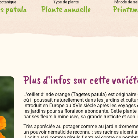
botanique
Type de plante
Période de s
s patula
Plante annuelle
Printem
Plus d'infos sur cette variét
L’œillet d’Inde orange (Tagetes patula) est originair
où il poussait naturellement dans les jardins et cult
Introduit en Europe au XVIe siècle après les voyages 
les jardins pour sa floraison abondante. Cette plante a
par ses fleurs lumineuses, sa grande rusticité et son 
Très appréciée au potager comme au jardin d’ornemen
un pouvoir nématicide reconnu : ses racines aident à
Il agit aussi comme répulsif naturel contre de nombr