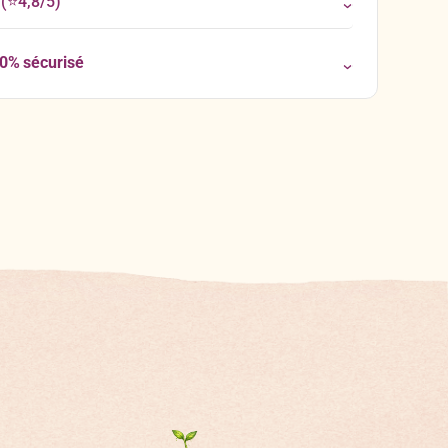
(⭐4,8/5)
00% sécurisé