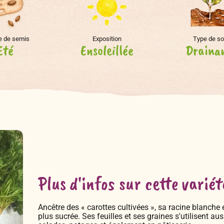
e de semis
Exposition
Type de so
Eté
Ensoleillée
Draina
Plus d'infos sur cette variét
Ancêtre des « carottes cultivées », sa racine blanche
plus sucrée. Ses feuilles et ses graines s'utilisent 