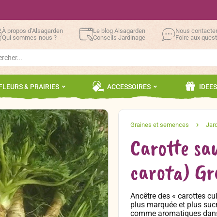
À propos d’Alsagarden
Le blog Alsagarden
Nous contacte
Qui sommes-nous ?
Conseils Jardinage
Foire aux ques
h
FLEURS & PRAIRIES
ACCESSOIRES
IDEE
Carotte sa
carota) Gr
Ancêtre des « carottes cul
plus marquée et plus sucré
comme aromatiques dans l