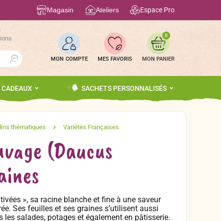
Magasin
Ateliers
Espace Pro
r
0
tions
Search Button
MON COMPTE
MES FAVORIS
S CADEAUX
SACHETS PERSONNALISÉS
uvage (Daucus
aines
tivées », sa racine blanche et fine à une saveur
e. Ses feuilles et ses graines s’utilisent aussi
es salades, potages et également en pâtisserie.