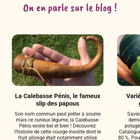
On en parle sur le blog !
La Calebasse Pénis, le fameux
Vari
slip des papous
Son nom commun peut prêter à sourire
Savie
mais ce curieux légume, la Calebasse-
derni
Pénis existe bel et bien ! Découvrez
potagè
l’histoire de cette courge insolite dont le
Catalogue
fruit allongé était notamment utilisé
80 %. Pour