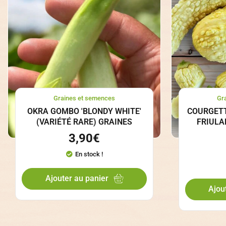
Graines et semences
Gr
OKRA GOMBO 'BLONDY WHITE'
COURGETT
(VARIÉTÉ RARE) GRAINES
FRIULA
3,90
€
En stock !
Ajouter au panier
Ajou