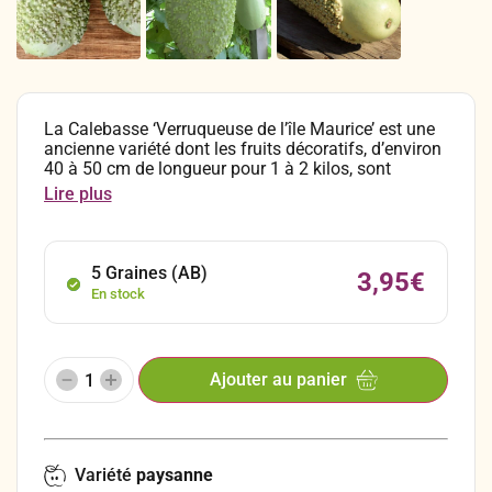
La Calebasse ‘Verruqueuse de l’île Maurice’ est une
ancienne variété dont les fruits décoratifs, d’environ
40 à 50 cm de longueur pour 1 à 2 kilos, sont
couverts d’excroissances qui lui donnent cette allure
Lire plus
si singulière. Cette plante grimpante est très
décorative pour des pergolas ou des tonnelles. Cette
variété de légumes oubliés est originaire de l’île
Maurice. Les fruits s’utilisent en décoration, frais ou
5 Graines (AB)
3,95
€
séchés, puis cirés, ou en cuisine, à condition de les
En stock
cuire.
Ajouter au panier
Variété
paysanne