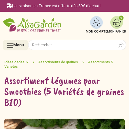
La livraison en France est offerte dès 59€ d’achat !
0
MON COMPTE
Search
Search
Menu
for:
Menu
Assortiment Légumes pour
Accueil
Smoothies (5 Variétés de graines
BIO)
Boutique en ligne
Semences BIO de A à Z
Le Blog Alsagarden