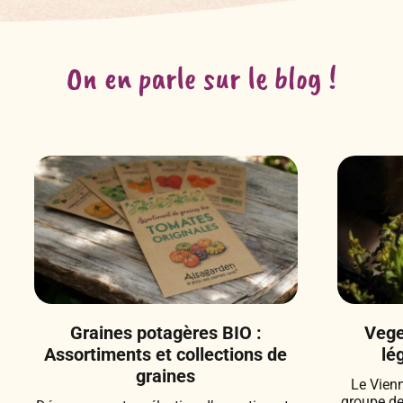
On en parle sur le blog !
Graines potagères BIO :
Vege
Assortiments et collections de
lé
graines
Le Vien
groupe d