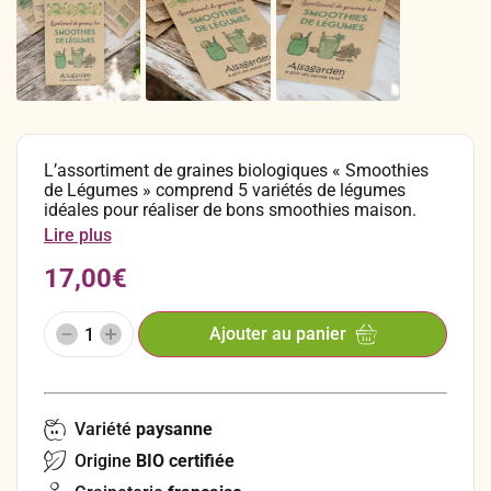
L’assortiment de graines biologiques « Smoothies
de Légumes » comprend 5 variétés de légumes
idéales pour réaliser de bons smoothies maison.
C’est aussi un assortiment fertile, parfait pour offrir
Lire plus
à un(e) passionné(e) de potager en guise de petit
cadeau !
17,00
€
Ajouter au panier
Variété
paysanne
Origine
BIO certifiée