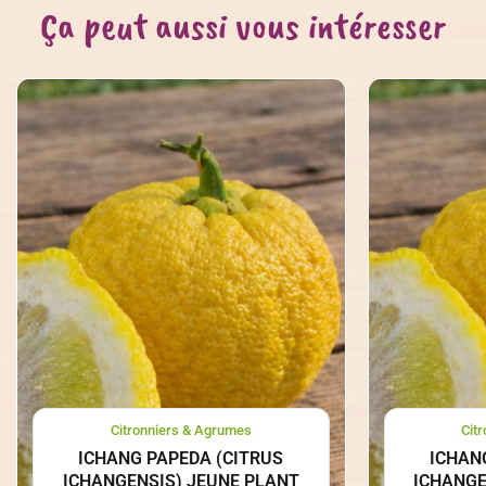
Ça peut aussi vous intéresser
Citronniers & Agrumes
Cit
ICHANG PAPEDA (CITRUS
ICHAN
ICHANGENSIS) JEUNE PLANT
ICHANGE