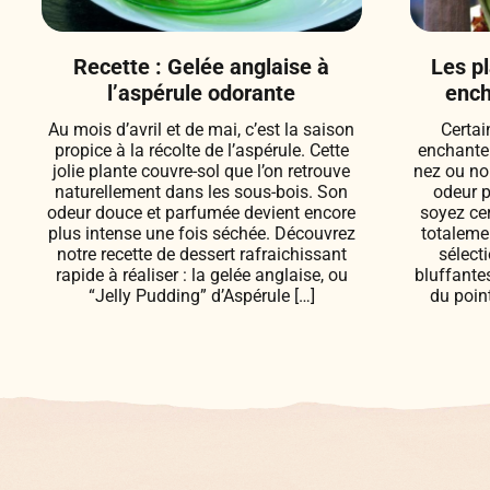
Recette : Gelée anglaise à
Les p
l’aspérule odorante
ench
Au mois d’avril et de mai, c’est la saison
Certai
propice à la récolte de l’aspérule. Cette
enchanten
jolie plante couvre-sol que l’on retrouve
nez ou no
naturellement dans les sous-bois. Son
odeur p
odeur douce et parfumée devient encore
soyez ce
plus intense une fois séchée. Découvrez
totalemen
notre recette de dessert rafraichissant
sélect
rapide à réaliser : la gelée anglaise, ou
bluffante
“Jelly Pudding” d’Aspérule […]
du poin