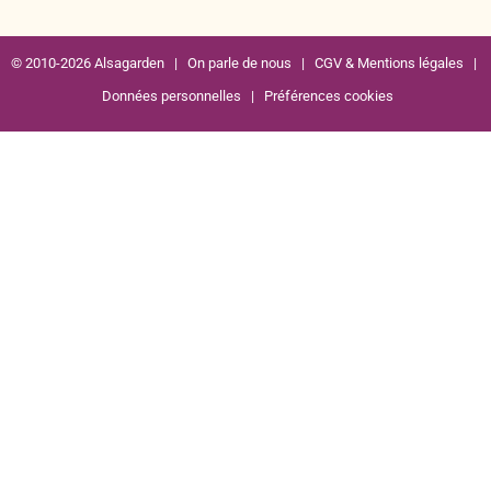
© 2010-2026 Alsagarden |
On parle de nous
|
CGV & Mentions légales
|
Données personnelles
|
Préférences cookies