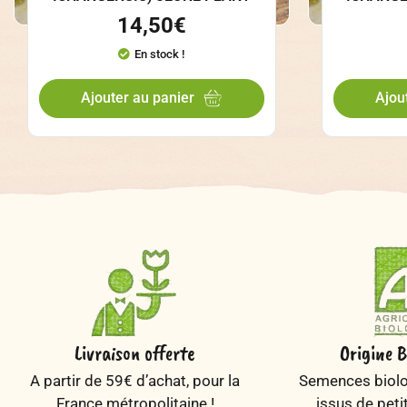
14,50
€
En stock !
Ajouter au panier
Ajou
Livraison offerte
Origine B
A partir de 59€ d’achat, pour la
Semences biolog
France métropolitaine !
issus de peti