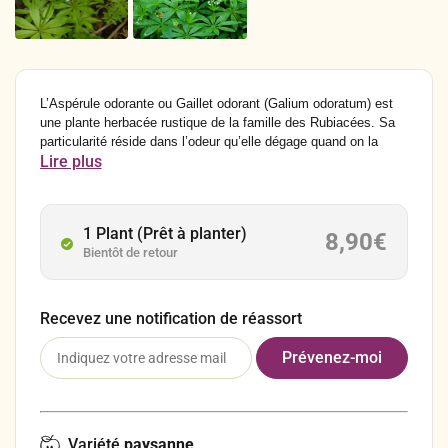
L’Aspérule odorante ou Gaillet odorant (Galium odoratum) est
une plante herbacée rustique de la famille des Rubiacées. Sa
particularité réside dans l’odeur qu’elle dégage quand on la
Lire plus
blesse. Cette odeur caractéristique provient de la coumarine
présente en abondance dans sa racine et ses tiges.
1 Plant (Prêt à planter)
8,90
€
Bientôt de retour
Recevez une notification de réassort
Variété
paysanne