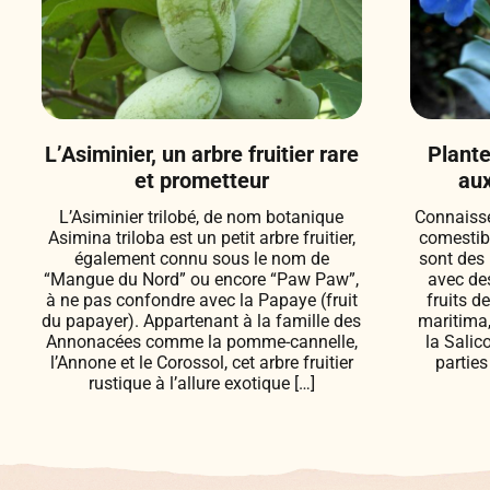
L’Asiminier, un arbre fruitier rare
Plante
et prometteur
aux
L’Asiminier trilobé, de nom botanique
Connaisse
Asimina triloba est un petit arbre fruitier,
comestib
également connu sous le nom de
sont des 
“Mangue du Nord” ou encore “Paw Paw”,
avec de
à ne pas confondre avec la Papaye (fruit
fruits d
du papayer). Appartenant à la famille des
maritima,
Annonacées comme la pomme-cannelle,
la Salic
l’Annone et le Corossol, cet arbre fruitier
parties
rustique à l’allure exotique […]