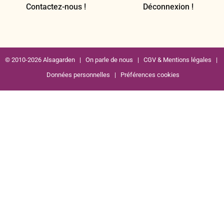
Contactez-nous !
Déconnexion !
© 2010-2026 Alsagarden |
On parle de nous
|
CGV & Mentions légales
|
Données personnelles
|
Préférences cookies