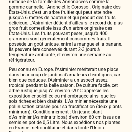
rustique de la famille des Annonacées comme la
pomme-cannelle, l'Anone et le Corossol. Originaire des
États-Unis, c'est un arbre fruitier qui peut atteindre
jusqu'à 6 mètres de hauteur et qui produit des fruits
délicieux. L'Asiminier détient d'ailleurs le record du plus
gros fruit comestible issu d'un arbre originaire des
États-Unis. Les fruits pouvant peser jusqu'à 400
grammes sont généralement consommés frais. Il
possède un goût unique, entre la mangue et la banane.
Ils peuvent être conservés durant 2-3 jours à
température ambiante, et environ une semaine au
réfrigérateur.
Peu connu en Europe, l'Asiminier mériterait une place
dans beaucoup de jardins d'amateurs d'exotiques, car
bien que caduque, l'Asiminier a un aspect assez
tropical pendant la belle saison. De culture facile, cet
arbre rustique jusqu'à environ -20°C apprécie les
exposition ensoleillée ou mi-ombragée ainsi que les
sols riches et bien drainés. L'Asiminier nécessite une
pollinisation croisée pour sa fructification (deux plants
minimum). Conditionnement : Un jeune plant
d'Asiminier (Asimina triloba) d’environ 60 cm issus de
semis en pot de 0,5 Litre. Nous expédions nos plantes
en France métropolitaine et dans toute l'Union