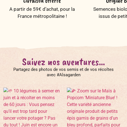
Livraison offerte
Origine B
A partir de 59€ d’achat, pour la
Semences biolog
France métropolitaine !
issus de peti
Suivez nos aventures...
Partagez des photos de vos semis et de vos récoltes
avec #Alsagarden