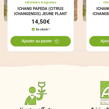
Citronniers & Agrumes
Cit
ICHANG PAPEDA (CITRUS
ICHAN
ICHANGENSIS) JEUNE PLANT
ICHANGE
14,50
€
En stock !
Ajouter au panier
Ajou