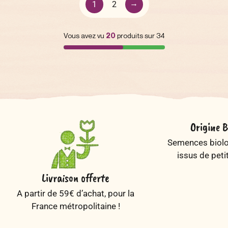
→
1
2
Vous avez vu
20
produits sur 34
Origine B
Semences biolog
issus de peti
Livraison offerte
A partir de 59€ d’achat, pour la
France métropolitaine !