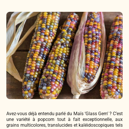
Légumes & Potagères
Jardinage au naturel
Notre philosophie
Aromatiques & Comestibles
Découvertes végétales
Ateliers & Evènements
Fleurs, Prairies, Engrais verts
Plantes & Gastronomie
Visitez notre magasin
Accesoires de Jardinage
Bricolage & Inspirations
Maraichers & Revendeurs
Coffrets & Idées Cadeaux
Contactez-nous !
Tisanes & Infusions BIO
Avez-vous déjà entendu parlé du Maïs ‘Glass Gem’ ? C’est
une variété à popcorn tout à fait exceptionnelle, aux
grains multicolores, translucides et kaléidoscopiques tels
Faire-part à semer