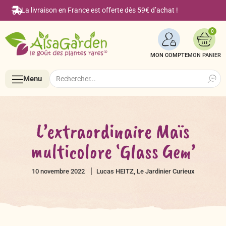
La livraison en France est offerte dès 59€ d’achat !
0
MON COMPTE
Search
Search
Menu
for:
Menu
L’extraordinaire Maïs
multicolore ‘Glass Gem’
Accueil
10 novembre 2022
Lucas HEITZ, Le Jardinier Curieux
Boutique en ligne
Semences BIO de A à Z
Le Blog Alsagarden