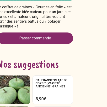
e coffret de graines « Courges en folie » est
ne excellente idée cadeau pour un jardinier
urieux et amateur d’originalités, voulant
ortir des sentiers battus du « potager
lassique » !
Passer commande
Nos suggestions
CALEBASSE ‘PLATE DE
CORSE’ (VARIÉTÉ
ANCIENNE) GRAINES
3,90
€