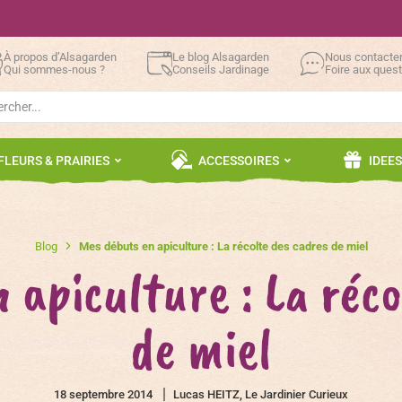
À propos d’Alsagarden
Le blog Alsagarden
Nous contacte
Qui sommes-nous ?
Conseils Jardinage
Foire aux ques
h
FLEURS & PRAIRIES
ACCESSOIRES
IDEE
Blog
Mes débuts en apiculture : La récolte des cadres de miel
 apiculture : La réco
de miel
18 septembre 2014
Lucas HEITZ, Le Jardinier Curieux