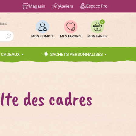
Magasin
Ateliers
Espace Pro
r
0
tions
Search Button
MON COMPTE
MES FAVORIS
S CADEAUX
SACHETS PERSONNALISÉS
lte des cadres