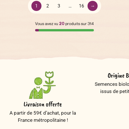
→
1
2
3
…
16
Vous avez vu
20
produits sur 314
Origine B
Semences biolog
issus de peti
Livraison offerte
A partir de 59€ d’achat, pour la
France métropolitaine !