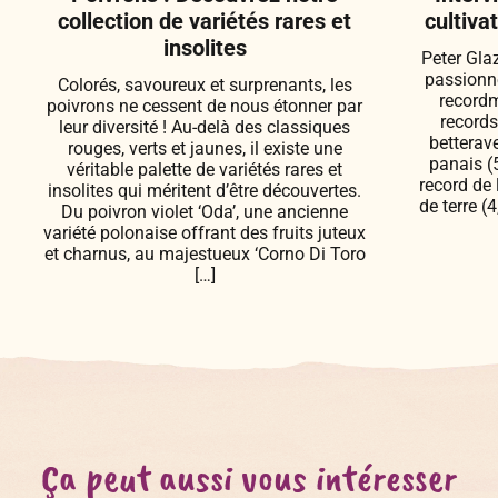
collection de variétés rares et
cultiva
insolites
Peter Gla
passionné
Colorés, savoureux et surprenants, les
recordm
poivrons ne cessent de nous étonner par
records
leur diversité ! Au-delà des classiques
betterav
rouges, verts et jaunes, il existe une
panais (5
véritable palette de variétés rares et
record de 
insolites qui méritent d’être découvertes.
de terre (
Du poivron violet ‘Oda’, une ancienne
variété polonaise offrant des fruits juteux
et charnus, au majestueux ‘Corno Di Toro
[…]
Ça peut aussi vous intéresser