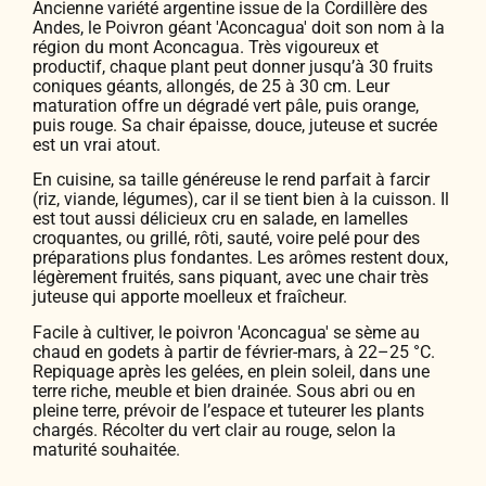
Ancienne variété argentine issue de la Cordillère des
Andes, le Poivron géant 'Aconcagua' doit son nom à la
région du mont Aconcagua. Très vigoureux et
productif, chaque plant peut donner jusqu’à 30 fruits
coniques géants, allongés, de 25 à 30 cm. Leur
maturation offre un dégradé vert pâle, puis orange,
puis rouge. Sa chair épaisse, douce, juteuse et sucrée
est un vrai atout.
En cuisine, sa taille généreuse le rend parfait à farcir
(riz, viande, légumes), car il se tient bien à la cuisson. Il
est tout aussi délicieux cru en salade, en lamelles
croquantes, ou grillé, rôti, sauté, voire pelé pour des
préparations plus fondantes. Les arômes restent doux,
légèrement fruités, sans piquant, avec une chair très
juteuse qui apporte moelleux et fraîcheur.
Facile à cultiver, le poivron 'Aconcagua' se sème au
chaud en godets à partir de février-mars, à 22–25 °C.
Repiquage après les gelées, en plein soleil, dans une
terre riche, meuble et bien drainée. Sous abri ou en
pleine terre, prévoir de l’espace et tuteurer les plants
chargés. Récolter du vert clair au rouge, selon la
maturité souhaitée.