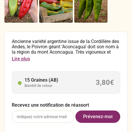
Ancienne variété argentine issue de la Cordillère des
Andes, le Poivron géant ‘Aconcagua’ doit son nom à
la région du mont Aconcagua. Très vigoureux et
productif, chaque plant peut donner jusqu’à 30
Lire plus
fruits coniques géants, allongés, de 25 à 30 cm.
Leur maturation offre un dégradé vert pâle, puis
orange, puis rouge. Sa chair épaisse, douce, juteuse
et sucrée est un vrai atout.
15 Graines (AB)
3,80
€
Bientôt de retour
Recevez une notification de réassort