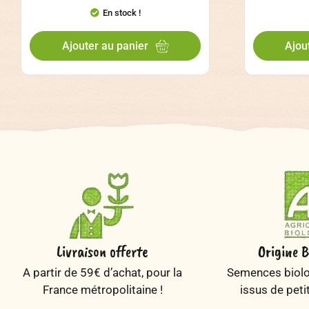
En stock !
Ajouter au panier
Ajou
Livraison offerte
Origine B
A partir de 59€ d’achat, pour la
Semences biolog
France métropolitaine !
issus de peti