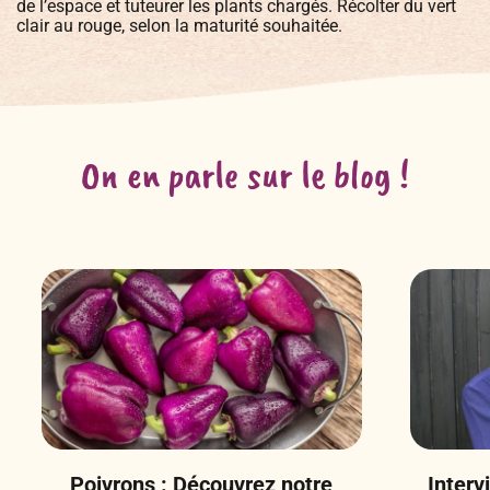
de l’espace et tuteurer les plants chargés. Récolter du vert
clair au rouge, selon la maturité souhaitée.
On en parle sur le blog !
Poivrons : Découvrez notre
Interv