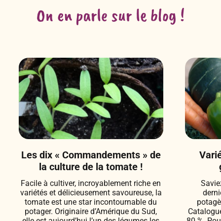
On en parle sur le blog !
Les dix « Commandements » de
Vari
la culture de la tomate !
Facile à cultiver, incroyablement riche en
Savie
variétés et délicieusement savoureuse, la
derni
tomate est une star incontournable du
potagè
potager. Originaire d’Amérique du Sud,
Catalogue
elle est aujourd’hui l’un des légumes les
80 %. Pour