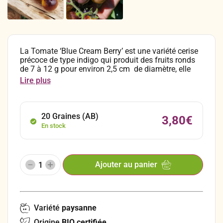
La Tomate ‘Blue Cream Berry’ est une variété cerise
précoce de type indigo qui produit des fruits ronds
de 7 à 12 g pour environ 2,5 cm de diamètre, elle
forme des grappes de 4 à 6 fruits. Elle se distingue
Lire plus
par sa peau jaune d’or nuancée de pourpre selon
l’exposition au soleil. Productive, très esthétique et
délicieuse, elle séduit autant au potager qu’à la
dégustation.
20 Graines (AB)
3,80
€
En stock
Ajouter au panier
Variété
paysanne
Origine
BIO certifiée