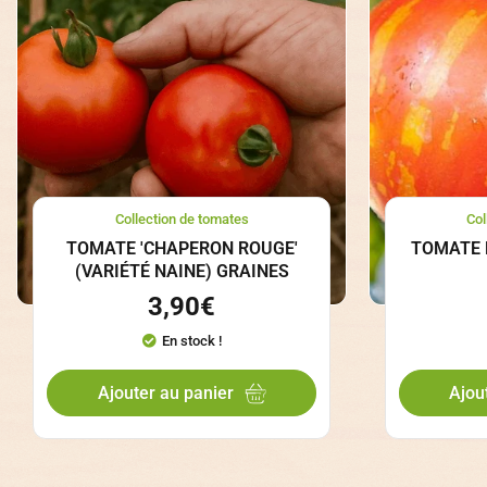
Collection de tomates
Col
TOMATE 'CHAPERON ROUGE'
TOMATE B
(VARIÉTÉ NAINE) GRAINES
3,90
€
En stock !
Ajouter au panier
Ajou