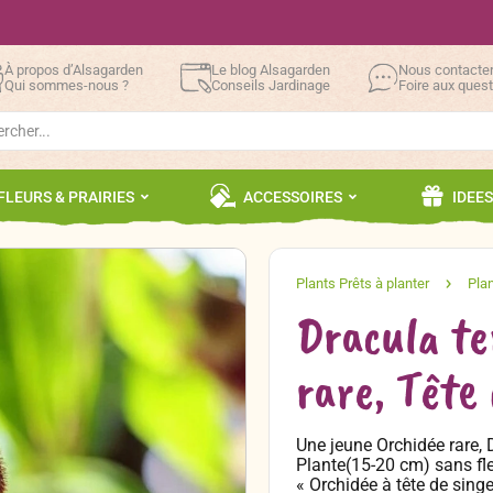
À propos d’Alsagarden
Le blog Alsagarden
Nous contacte
Qui sommes-nous ?
Conseils Jardinage
Foire aux ques
h
FLEURS & PRAIRIES
ACCESSOIRES
IDEE
Dracula te
rare, Tête 
Une jeune Orchidée rare, D
Plante(15-20 cm) sans fl
« Orchidée à tête de sing