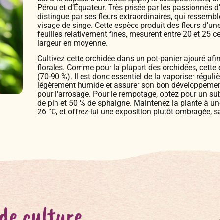
Pérou et d’Équateur. Très prisée par les passionnés d’
distingue par ses fleurs extraordinaires, qui ressemb
visage de singe. Cette espèce produit des fleurs d'u
feuilles relativement fines, mesurent entre 20 et 25 
largeur en moyenne.
Cultivez cette orchidée dans un pot-panier ajouré afi
florales. Comme pour la plupart des orchidées, cette
(70-90 %). Il est donc essentiel de la vaporiser régul
légèrement humide et assurer son bon développement.
pour l'arrosage. Pour le rempotage, optez pour un s
de pin et 50 % de sphaigne. Maintenez la plante à un
26 °C, et offrez-lui une exposition plutôt ombragée, sa
 de culture