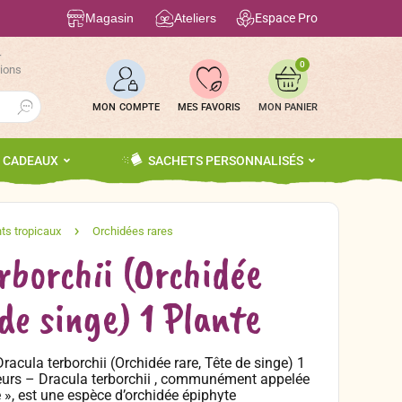
Magasin
Ateliers
Espace Pro
r
0
tions
Search Button
MON COMPTE
MES FAVORIS
S CADEAUX
SACHETS PERSONNALISÉS
rborchii (Orchidée
de singe) 1 Plante
racula terborchii (Orchidée rare, Tête de singe) 1
eurs – Dracula terborchii , communément appelée
e », est une espèce d’orchidée épiphyte