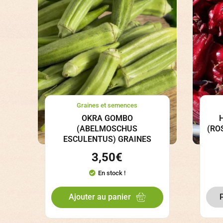
Graines et semences
OKRA GOMBO
(ABELMOSCHUS
(RO
ESCULENTUS) GRAINES
3,50
€
En stock !
Ajouter au panier