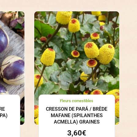
s
Fleurs comestibles
RE
CRESSON DE PARÁ / BRÈDE
PA)
MAFANE (SPILANTHES
ACMELLA) GRAINES
3,60
€