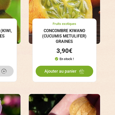
s
Fruits exotiques
(KIWI,
CONCOMBRE KIWANO
NES
(CUCUMIS METULIFER)
GRAINES
3,90
€
En stock !
Ajouter au panier