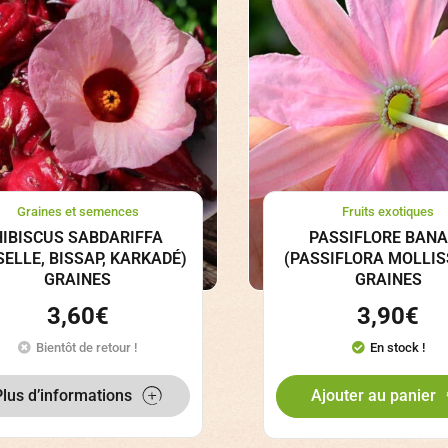
Graines et semences
Fruits exotiques
HIBISCUS SABDARIFFA
PASSIFLORE BAN
SELLE, BISSAP, KARKADÉ)
(PASSIFLORA MOLLIS
GRAINES
GRAINES
3,60
€
3,90
€
Bientôt de retour !
En stock !
Plus d’informations
Ajouter au panier