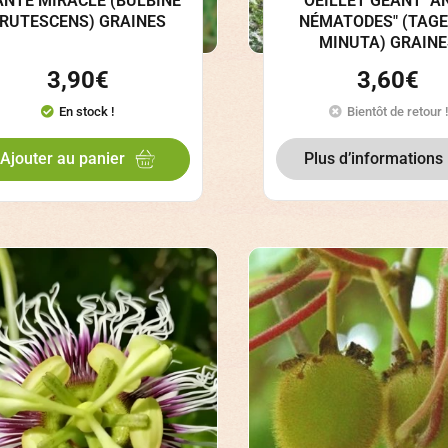
ANTE MIRACLE (BULBINE
OEILLET GÉANT "AN
RUTESCENS) GRAINES
NÉMATODES" (TAG
MINUTA) GRAIN
3,90
€
3,60
€
En stock !
Bientôt de retour !
Plus d’informations
Ajouter au panier