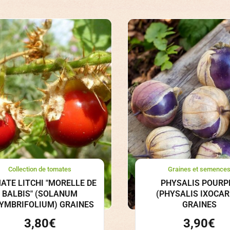
Collection de tomates
Graines et semence
ATE LITCHI "MORELLE DE
PHYSALIS POURP
BALBIS" (SOLANUM
(PHYSALIS IXOCAR
SYMBRIFOLIUM) GRAINES
GRAINES
3,80
€
3,90
€