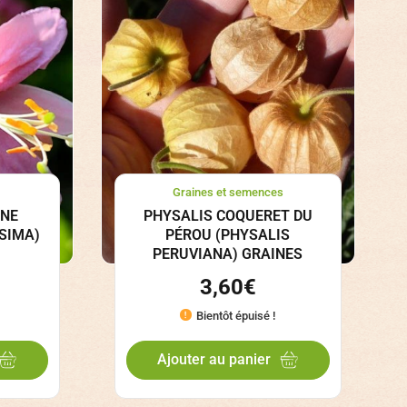
Graines et semences
ANE
PHYSALIS COQUERET DU
SIMA)
PÉROU (PHYSALIS
PERUVIANA) GRAINES
3,60
€
Bientôt épuisé !
Ajouter au panier