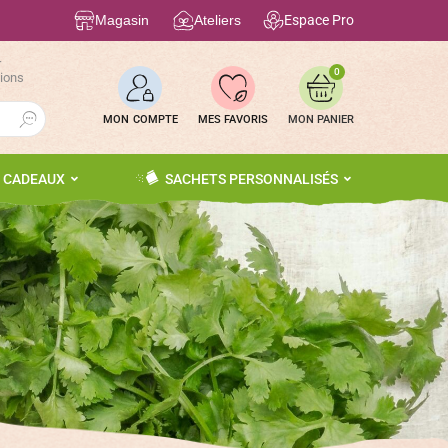
Magasin
Ateliers
Espace Pro
r
0
tions
Search Button
MON COMPTE
MES FAVORIS
S CADEAUX
SACHETS PERSONNALISÉS