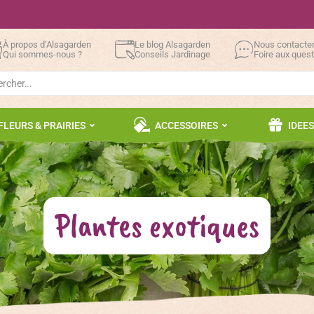
À propos d’Alsagarden
Le blog Alsagarden
Nous contacte
Qui sommes-nous ?
Conseils Jardinage
Foire aux ques
h
FLEURS & PRAIRIES
ACCESSOIRES
IDEE
Plantes exotiques